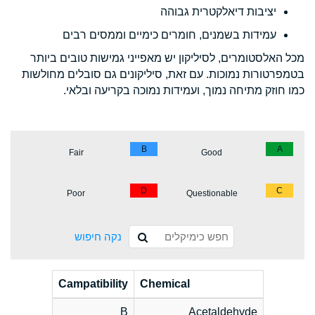
יציבות דיאלקטרית גבוהה
עמידות בשמנים, חומרים כימיים וממסים רבים
מכל האלסטומרים, לסיליקון יש מאפייני גמישות טובים ביותר
בטמפרטורות נמוכות. עם זאת, סיליקונים גם סובלים מחולשות
כמו חוזק מתיחה נמוך, ועמידות נמוכה בקריעה ובלאי.
B
A
Fair
Good
D
C
Poor
Questionable
נקה חיפוש
Campatibility
Chemical
B
Acetaldehyde