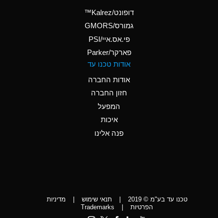
(Aqueous)
דופונט/Kalrez™
A
Ammonium Phosphate
גמורס/GMORS
(Aqueous)
פי.אס.איי/PSI
פארקר/Parker
*
Ammonium Sulfate
אודות טכנו עד
(Aqueous)
אודות החברה
D
Amyl Acetate (Banana
חזון החברה
Oil)
המפעל
D
Amyl Alcohol
איכות
*
Amyl Borate
פנה אלינו
D
Amyl
Chloronapthalene
D
Amyl Napthalene
טכנו עד בע"מ © 2019
|
תנאי שימוש
|
מדיניות
D
Aniline
הפרטיות
|
Trademarks