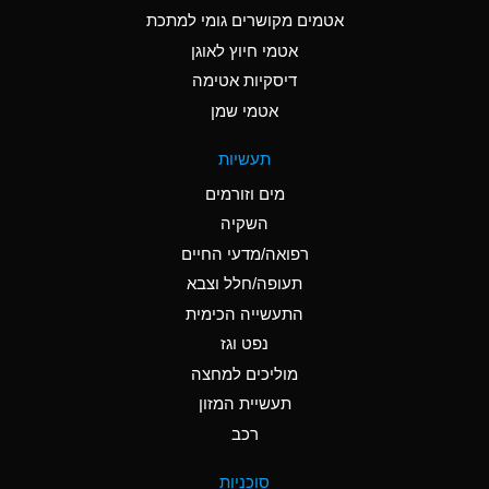
C
Ammonia Anhydrous
אטמים מקושרים גומי למתכת
אטמי חיוץ לאוגן
A
Ammonia Gas (cold)
דיסקיות אטימה
A
Ammonia Gas (hot)
אטמי שמן
*
Ammonium Carbonate
תעשיות
(Aqueous)
מים וזורמים
*
Ammonium Chloride
השקיה
(Aqueous)
רפואה/מדעי החיים
A
Ammonium Hydroxide
תעופה/חלל וצבא
(conc.)
התעשייה הכימית
נפט וגז
*
Ammonium Nitrate
(Aqueous)
מוליכים למחצה
תעשיית המזון
B
Ammonium Nitrite
רכב
(Aqueous)
*
Ammonium Persulfate
סוכניות