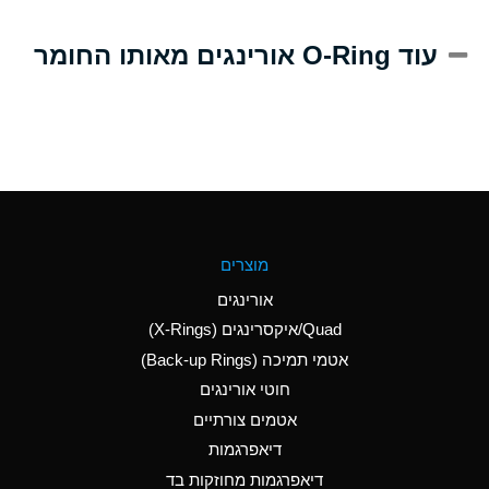
A
Alum-NH3-Cr-K
עוד O-Ring אורינגים מאותו החומר
(Aqueous)
D
Aluminum Acetate
(Aqueous)
B
Aluminum Chloride
(Aqueous)
B
Aluminum Fluoride
מוצרים
(Aqueous)
אורינגים
B
Aluminum Nitrate
Quad/איקסרינגים (X-Rings)
(Aqueous)
אטמי תמיכה (Back-up Rings)
A
Aluminum Phosphate
חוטי אורינגים
(Aqueous)
אטמים צורתיים
A
Aluminum Sulfate
דיאפרגמות
(Aqueous)
דיאפרגמות מחוזקות בד