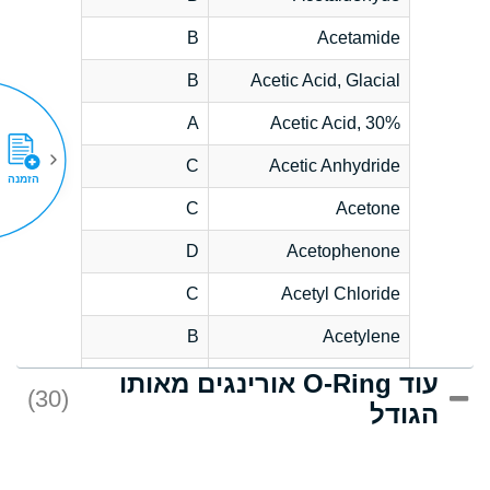
B
Acetamide
B
Acetic Acid, Glacial
A
Acetic Acid, 30%
C
Acetic Anhydride
הזמנה
C
Acetone
D
Acetophenone
C
Acetyl Chloride
B
Acetylene
עוד O-Ring אורינגים מאותו
D
Acrlylonitrile
(30)
הגודל
*
Adipic Acid
D
Alkazene
(Dibromoethylbenzene)