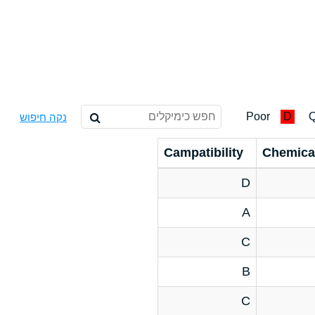
Poor
D
Q
נקה חיפוש
Campatibility
Chemica
D
A
C
B
C