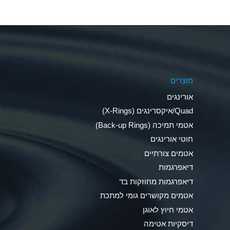
Aluminum Nitrate (Aqueous)
Aluminum Phosphate (Aqueous)
Aluminum Sulfate (Aqueous)
מוצרים
Ammonia Anhydrous
אורינגים
Ammonia Gas (cold)
Quad/איקסרינגים (X-Rings)
אטמי תמיכה (Back-up Rings)
Ammonia Gas (hot)
חוטי אורינגים
Ammonium Carbonate (Aqueous)
אטמים צורתיים
דיאפרגמות
Ammonium Chloride (Aqueous)
דיאפרגמות מחוזקות בד
Ammonium Hydroxide (conc.)
אטמים מקושרים גומי למתכת
אטמי חיוץ לאוגן
Ammonium Nitrate (Aqueous)
דיסקיות אטימה