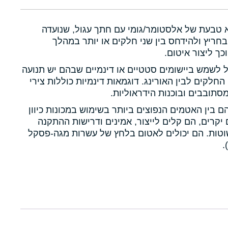
א טבעת של אלסטומר/גומי עם חתך עגול, שנועדה
חריץ ולהידחס בין שני חלקים או יותר במהלך
כך ליצור איטום.
ול לשמש ביישומים סטטיים או דינמיים שבהם יש תנועה
 החלקים לבין האורינג. דוגמאות דינמיות כוללות צירי
תובבים ובוכנות הידראוליות.
הם בין האטמים הנפוצים ביותר בשימוש במכונות כיוון
יקרים, הם קלים לייצור, אמינים ודרישות ההתקנה
טות. הם יכולים לאטום בלחץ של עשרות מגה-פסקל