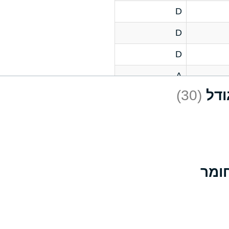
D
D
D
A
(30)
D
A
D
A
B
A
A