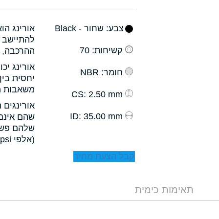
צבע
: שחור - Black
אורינג הו
להתיישב ב
קשיחות
: 70
ההרכבה, ו
אורינג יכ
חומר
: NBR
יחסית בין
משאבות מס
: 2.50 mm
CS
אורינגים 
: 35.00 mm
ID
שהם אינם 
שלהם פשו
(אלפי psi).
קבל הצעת מחיר
תאימות כימית