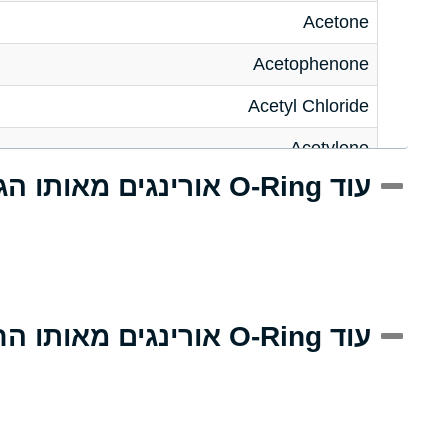
Acetone
Acetophenone
Acetyl Chloride
Acetylene
עוד O-Ring אורינגים מאותו הגודל
Acrlylonitrile
Adipic Acid
Alkazene (Dibromoethylbenzene)
Alum-NH3-Cr-K (Aqueous)
עוד O-Ring אורינגים מאותו החומר
Aluminum Acetate (Aqueous)
Aluminum Chloride (Aqueous)
Aluminum Fluoride (Aqueous)