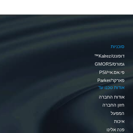
סוכניות
דופונט/Kalrez™
גמורס/GMORS
פי.אס.איי/PSI
פארקר/Parker
אודות טכנו עד
אודות החברה
חזון החברה
המפעל
איכות
פנה אלינו