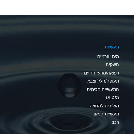
A
A
A
תעשיות
B
מים וזורמים
A
השקיה
רפואה/מדעי החיים
D
תעופה/חלל וצבא
D
התעשייה הכימית
נפט וגז
A
מוליכים למחצה
D
תעשיית המזון
רכב
A