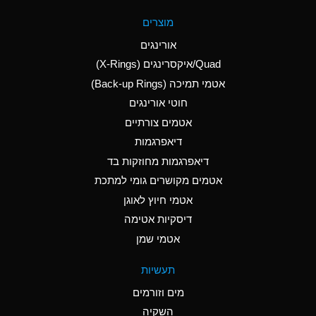
A
Aluminum Fluoride
מוצרים
(Aqueous)
אורינגים
A
Aluminum Nitrate
Quad/איקסרינגים (X-Rings)
(Aqueous)
אטמי תמיכה (Back-up Rings)
A
Aluminum Phosphate
חוטי אורינגים
(Aqueous)
אטמים צורתיים
A
Aluminum Sulfate
דיאפרגמות
(Aqueous)
דיאפרגמות מחוזקות בד
D
Ammonia Anhydrous
אטמים מקושרים גומי למתכת
אטמי חיוץ לאוגן
D
Ammonia Gas (cold)
דיסקיות אטימה
D
Ammonia Gas (hot)
אטמי שמן
A
Ammonium Carbonate
תעשיות
(Aqueous)
מים וזורמים
A
Ammonium Chloride
השקיה