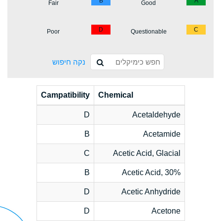
B
A
Fair
Good
D
C
Poor
Questionable
נקה חיפוש
Campatibility
Chemical
D
Acetaldehyde
B
Acetamide
C
Acetic Acid, Glacial
B
Acetic Acid, 30%
D
Acetic Anhydride
D
Acetone