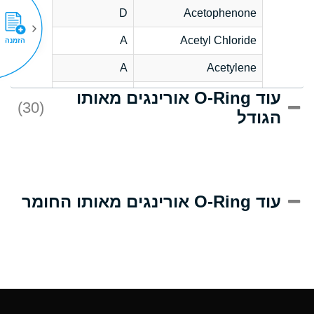
D
Acetophenone
A
Acetyl Chloride
הזמנה
A
Acetylene
עוד O-Ring אורינגים מאותו
C
Acrlylonitrile
(30)
הגודל
A
Adipic Acid
B
Alkazene
(Dibromoethylbenzene)
D
Alum-NH3-Cr-K
עוד O-Ring אורינגים מאותו החומר
(Aqueous)
D
Aluminum Acetate
(Aqueous)
A
Aluminum Chloride
(Aqueous)