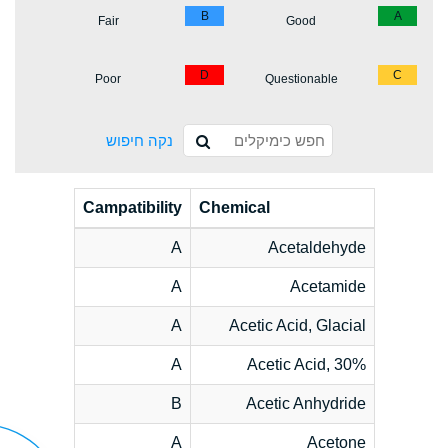
B
A
Fair
Good
D
C
Poor
Questionable
נקה חיפוש
Campatibility
Chemical
A
Acetaldehyde
A
Acetamide
A
Acetic Acid, Glacial
A
Acetic Acid, 30%
B
Acetic Anhydride
A
Acetone