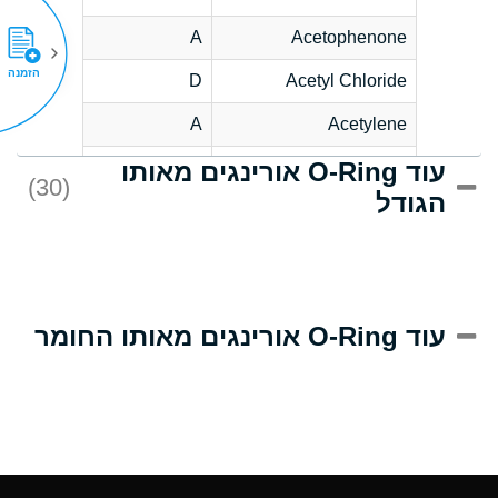
A
Acetophenone
הזמנה
D
Acetyl Chloride
A
Acetylene
עוד O-Ring אורינגים מאותו
D
Acrlylonitrile
(30)
הגודל
A
Adipic Acid
D
Alkazene
(Dibromoethylbenzene)
A
Alum-NH3-Cr-K
עוד O-Ring אורינגים מאותו החומר
(Aqueous)
A
Aluminum Acetate
(Aqueous)
A
Aluminum Chloride
(Aqueous)