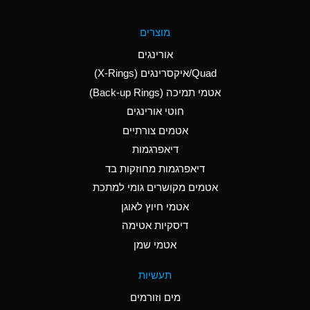
A
Aluminum Fluoride
מוצרים
(Aqueous)
אורינגים
A
Aluminum Nitrate
Quad/איקסרינגים (X-Rings)
(Aqueous)
אטמי תמיכה (Back-up Rings)
A
Aluminum Phosphate
חוטי אורינגים
(Aqueous)
אטמים צורתיים
A
Aluminum Sulfate
דיאפרגמות
(Aqueous)
דיאפרגמות מחוזקות בד
A
Ammonia Anhydrous
אטמים מקושרים גומי למתכת
אטמי חיוץ לאוגן
A
Ammonia Gas (cold)
דיסקיות אטימה
B
Ammonia Gas (hot)
אטמי שמן
*
Ammonium Carbonate
תעשיות
(Aqueous)
מים וזורמים
A
Ammonium Chloride