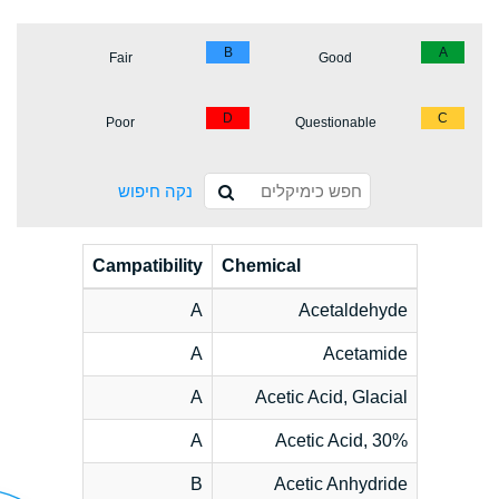
B
A
Fair
Good
D
C
Poor
Questionable
נקה חיפוש
Campatibility
Chemical
A
Acetaldehyde
A
Acetamide
A
Acetic Acid, Glacial
A
Acetic Acid, 30%
B
Acetic Anhydride