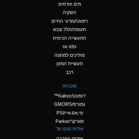
מים וזורמים
A
Ammonium Chloride
השקיה
(Aqueous)
רפואה/מדעי החיים
A
Ammonium Hydroxide
תעופה/חלל וצבא
(conc.)
התעשייה הכימית
נפט וגז
A
Ammonium Nitrate
(Aqueous)
מוליכים למחצה
תעשיית המזון
A
Ammonium Nitrite
רכב
(Aqueous)
A
Ammonium Persulfate
סוכניות
(Aqueous)
דופונט/Kalrez™
A
Ammonium Phosphate
גמורס/GMORS
(Aqueous)
פי.אס.איי/PSI
פארקר/Parker
A
Ammonium Sulfate
אודות טכנו עד
(Aqueous)
אודות החברה