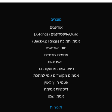
(Aqueous)
A
Aluminum Fluoride
מוצרים
(Aqueous)
אורינגים
A
Aluminum Nitrate
Quad/איקסרינגים (X-Rings)
(Aqueous)
אטמי תמיכה (Back-up Rings)
A
Aluminum Phosphate
חוטי אורינגים
(Aqueous)
אטמים צורתיים
A
Aluminum Sulfate
דיאפרגמות
(Aqueous)
דיאפרגמות מחוזקות בד
A
Ammonia Anhydrous
אטמים מקושרים גומי למתכת
אטמי חיוץ לאוגן
A
Ammonia Gas (cold)
דיסקיות אטימה
B
Ammonia Gas (hot)
אטמי שמן
*
Ammonium Carbonate
תעשיות
(Aqueous)