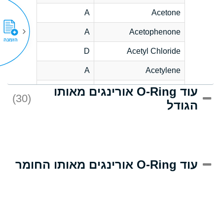
A
Acetone
A
Acetophenone
הזמנה
D
Acetyl Chloride
A
Acetylene
עוד O-Ring אורינגים מאותו
D
Acrlylonitrile
(30)
הגודל
A
Adipic Acid
D
Alkazene
(Dibromoethylbenzene)
A
Alum-NH3-Cr-K
עוד O-Ring אורינגים מאותו החומר
(Aqueous)
A
Aluminum Acetate
(Aqueous)
A
Aluminum Chloride