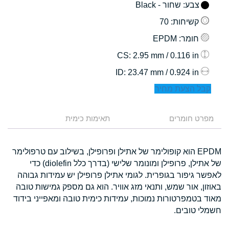
צבע
: שחור - Black
קשיחות
: 70
חומר
: EPDM
: 2.95 mm / 0.116 in
CS
: 23.47 mm / 0.924 in
ID
קבל הצעת מחיר
מפרט חומרים
תאימות כימית
EPDM הוא קופולימר של אתילן ופרופילן, בשילוב עם טרפולימר
של אתילן, פרופילן ומונומר שלישי (בדרך כלל diolefin) כדי
לאפשר גיפור בגופרית. לגומי אתילן פרופילן יש עמידות גבוהה
באוזון, אור שמש, ותנאי מזג אוויר. הוא גם מספק גמישות טובה
מאוד בטמפרטורות נמוכות, עמידות כימית טובה ומאפייני בידוד
חשמלי טובים.