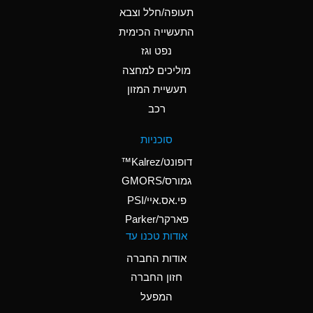
D
Ammonium Hydroxide
תעופה/חלל וצבא
(conc.)
התעשייה הכימית
נפט וגז
A
Ammonium Nitrate
(Aqueous)
מוליכים למחצה
תעשיית המזון
A
Ammonium Nitrite
רכב
(Aqueous)
D
Ammonium Persulfate
סוכניות
(Aqueous)
דופונט/Kalrez™
A
Ammonium Phosphate
גמורס/GMORS
(Aqueous)
פי.אס.איי/PSI
פארקר/Parker
A
Ammonium Sulfate
אודות טכנו עד
(Aqueous)
אודות החברה
D
Amyl Acetate (Banana
חזון החברה
Oil)
המפעל
B
Amyl Alcohol