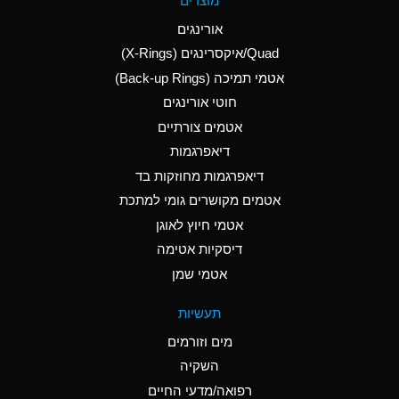
מוצרים
(Aqueous)
אורינגים
A
Aluminum Nitrate
Quad/איקסרינגים (X-Rings)
(Aqueous)
אטמי תמיכה (Back-up Rings)
A
Aluminum Phosphate
חוטי אורינגים
(Aqueous)
אטמים צורתיים
A
Aluminum Sulfate
דיאפרגמות
(Aqueous)
דיאפרגמות מחוזקות בד
B
Ammonia Anhydrous
אטמים מקושרים גומי למתכת
אטמי חיוץ לאוגן
A
Ammonia Gas (cold)
דיסקיות אטימה
D
Ammonia Gas (hot)
אטמי שמן
D
Ammonium Carbonate
תעשיות
(Aqueous)
מים וזורמים
A
Ammonium Chloride
השקיה
(Aqueous)
רפואה/מדעי החיים