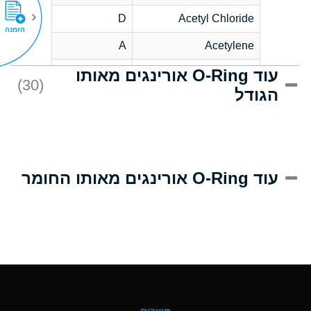
D
Acetyl Chloride
הזמנה
A
Acetylene
עוד O-Ring אורינגים מאותו
D
Acrlylonitrile
(30)
הגודל
A
Adipic Acid
D
Alkazene
(Dibromoethylbenzene)
A
Alum-NH3-Cr-K
עוד O-Ring אורינגים מאותו החומר
(Aqueous)
B
Aluminum Acetate
(Aqueous)
A
Aluminum Chloride
(Aqueous)
A
Aluminum Fluoride