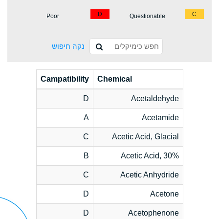
D
C
Poor
Questionable
נקה חיפוש
Campatibility
Chemical
D
Acetaldehyde
A
Acetamide
C
Acetic Acid, Glacial
B
Acetic Acid, 30%
C
Acetic Anhydride
D
Acetone
D
Acetophenone