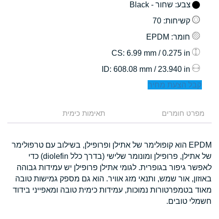
צבע
: שחור - Black
קשיחות
: 70
חומר
: EPDM
: 6.99 mm / 0.275 in
CS
: 608.08 mm / 23.940 in
ID
קבל הצעת מחיר
מפרט חומרים
תאימות כימית
EPDM הוא קופולימר של אתילן ופרופילן, בשילוב עם טרפולימר
של אתילן, פרופילן ומונומר שלישי (בדרך כלל diolefin) כדי
לאפשר גיפור בגופרית. לגומי אתילן פרופילן יש עמידות גבוהה
באוזון, אור שמש, ותנאי מזג אוויר. הוא גם מספק גמישות טובה
מאוד בטמפרטורות נמוכות, עמידות כימית טובה ומאפייני בידוד
חשמלי טובים.