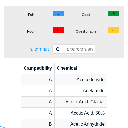
B
A
Fair
Good
D
C
Poor
Questionable
נקה חיפוש
Campatibility
Chemical
A
Acetaldehyde
A
Acetamide
A
Acetic Acid, Glacial
A
Acetic Acid, 30%
B
Acetic Anhydride