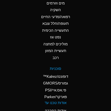
מים וזורמים
A
Ammonium Chloride
השקיה
(Aqueous)
רפואה/מדעי החיים
A
Ammonium Hydroxide
תעופה/חלל וצבא
(conc.)
התעשייה הכימית
נפט וגז
A
Ammonium Nitrate
(Aqueous)
מוליכים למחצה
תעשיית המזון
A
Ammonium Nitrite
רכב
(Aqueous)
A
Ammonium Persulfate
סוכניות
(Aqueous)
דופונט/Kalrez™
A
Ammonium Phosphate
גמורס/GMORS
(Aqueous)
פי.אס.איי/PSI
פארקר/Parker
A
Ammonium Sulfate
אודות טכנו עד
(Aqueous)
אודות החברה