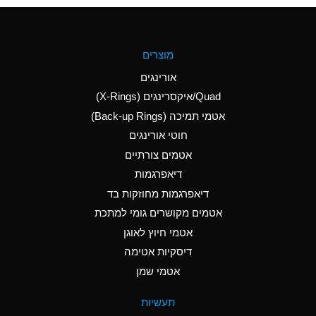
(Aqueous)
A
Aluminum Fluoride
מוצרים
(Aqueous)
אורינגים
A
Aluminum Nitrate
Quad/איקסרינגים (X-Rings)
(Aqueous)
אטמי תמיכה (Back-up Rings)
A
Aluminum Phosphate
חוטי אורינגים
(Aqueous)
אטמים צורתיים
A
Aluminum Sulfate
דיאפרגמות
(Aqueous)
דיאפרגמות מחוזקות בד
A
Ammonia Anhydrous
אטמים מקושרים גומי למתכת
אטמי חיוץ לאוגן
A
Ammonia Gas (cold)
דיסקיות אטימה
B
Ammonia Gas (hot)
אטמי שמן
*
Ammonium Carbonate
תעשיות
(Aqueous)