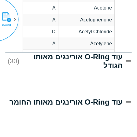
A
Acetone
A
Acetophenone
הזמנה
D
Acetyl Chloride
A
Acetylene
עוד O-Ring אורינגים מאותו
D
Acrlylonitrile
(30)
הגודל
A
Adipic Acid
D
Alkazene
(Dibromoethylbenzene)
A
Alum-NH3-Cr-K
עוד O-Ring אורינגים מאותו החומר
(Aqueous)
A
Aluminum Acetate
(Aqueous)
A
Aluminum Chloride