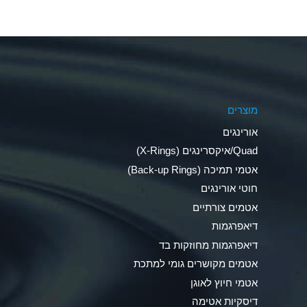
Aluminum Nitrate (Aqueous)
Aluminum Phosphate (Aqueous)
Aluminum Sulfate (Aqueous)
מוצרים
Ammonia Anhydrous
אורינגים
Ammonia Gas (cold)
Quad/איקסרינגים (X-Rings)
אטמי תמיכה (Back-up Rings)
Ammonia Gas (hot)
חוטי אורינגים
Ammonium Carbonate (Aqueous)
אטמים צורתיים
דיאפרגמות
Ammonium Chloride (Aqueous)
דיאפרגמות מחוזקות בד
Ammonium Hydroxide (conc.)
אטמים מקושרים גומי למתכת
אטמי חיוץ לאוגן
Ammonium Nitrate (Aqueous)
דיסקיות אטימה