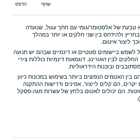
א טבעת של אלסטומר/גומי עם חתך עגול, שנועדה
חריץ ולהידחס בין שני חלקים או יותר במהלך
כך ליצור איטום.
ול לשמש ביישומים סטטיים או דינמיים שבהם יש תנועה
 החלקים לבין האורינג. דוגמאות דינמיות כוללות צירי
תובבים ובוכנות הידראוליות.
הם בין האטמים הנפוצים ביותר בשימוש במכונות כיוון
יקרים, הם קלים לייצור, אמינים ודרישות ההתקנה
טות. הם יכולים לאטום בלחץ של עשרות מגה-פסקל