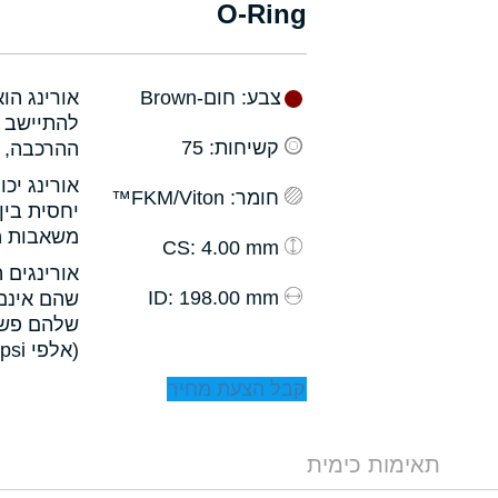
O-Ring
צבע
: חום-Brown
אורינג הו
להתיישב ב
קשיחות
: 75
ההרכבה, ו
אורינג יכ
חומר
: FKM/Viton™
יחסית בין
משאבות מס
: 4.00 mm
CS
אורינגים 
: 198.00 mm
ID
שהם אינם 
שלהם פשו
(אלפי psi).
קבל הצעת מחיר
תאימות כימית