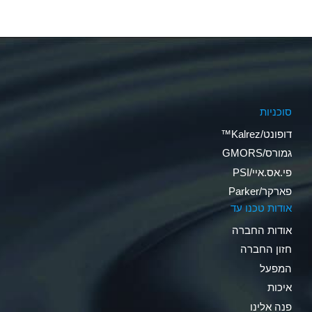
סוכניות
דופונט/Kalrez™
גמורס/GMORS
פי.אס.איי/PSI
פארקר/Parker
אודות טכנו עד
אודות החברה
חזון החברה
המפעל
איכות
פנה אלינו