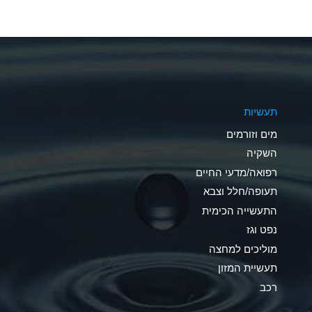
A
A
A
תעשיות
D
מים וזורמים
D
השקיה
רפואה/מדעי החיים
D
תעופה/חלל וצבא
A
התעשייה הכימית
נפט וגז
A
מוליכים למחצה
B
תעשיית המזון
רכב
A