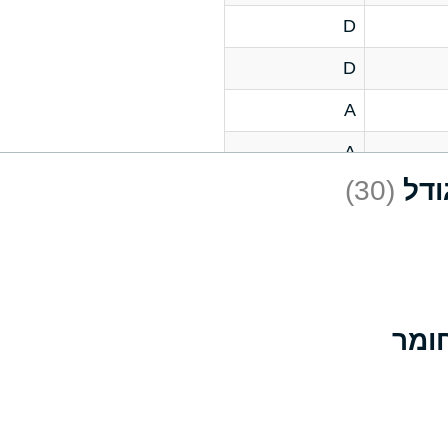
D
D
A
A
(30)
C
A
B
D
D
A
A