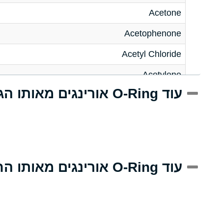
Acetone
Acetophenone
Acetyl Chloride
Acetylene
עוד O-Ring אורינגים מאותו הגודל
Acrlylonitrile
Adipic Acid
Alkazene (Dibromoethylbenzene)
Alum-NH3-Cr-K (Aqueous)
עוד O-Ring אורינגים מאותו החומר
Aluminum Acetate (Aqueous)
Aluminum Chloride (Aqueous)
Aluminum Fluoride (Aqueous)