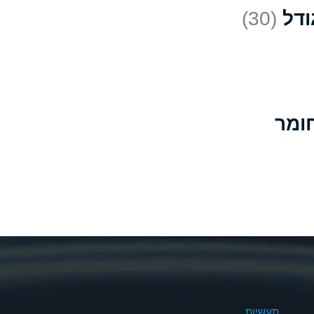
(30)
D
*
D
A
D
B
B
B
A
A
תעשיות