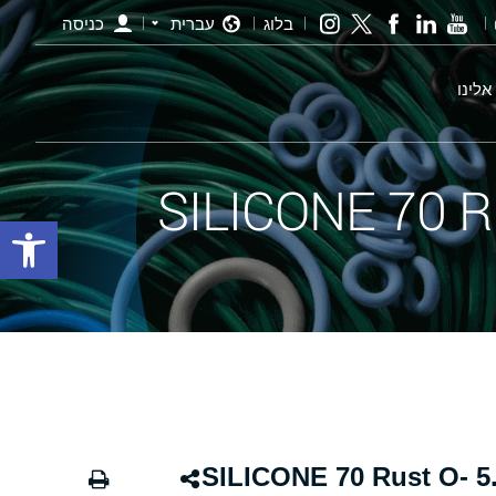
בלוג
עברית
כניסה
אלינו
פתח סרגל
אורינג חלודה - 465.00×5.00 SILICONE 70 Rust O-