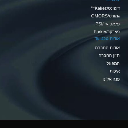
דופונט/Kalrez™
גמורס/GMORS
פי.אס.איי/PSI
פארקר/Parker
אודות טכנו עד
אודות החברה
חזון החברה
המפעל
איכות
פנה אלינו