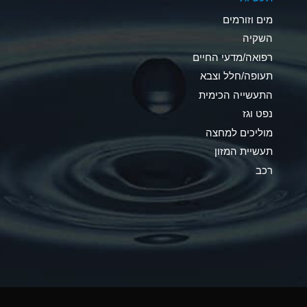
C
מים וזורמים
A
השקיה
רפואה/מדעי החיים
A
תעופה/חלל וצבא
*
התעשייה הכימית
נפט וגז
*
מוליכים למחצה
A
תעשיית המזון
רכב
*
B
*
A
*