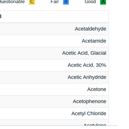
uestionable
C
Fair
B
Good
A
l
Acetaldehyde
Acetamide
Acetic Acid, Glacial
Acetic Acid, 30%
Acetic Anhydride
Acetone
Acetophenone
Acetyl Chloride
Acetylene