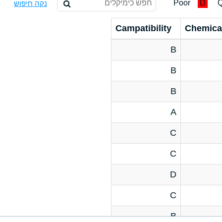
Poor
D
Q
נקה חיפוש
Campatibility
Chemica
B
B
B
A
C
C
D
C
B