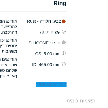
Ring
צבע
: חלודה - Rust
אורינג הו
להתיישב ב
קשיחות
: 70
ההרכבה, ו
אורינג יכ
חומר
: SILICONE
יחסית בין
משאבות מס
: 5.00 mm
CS
אורינגים 
: 465.00 mm
ID
שהם אינם 
שלהם פשו
(אלפי psi).
קבל הצעת מחיר
תאימות כימית