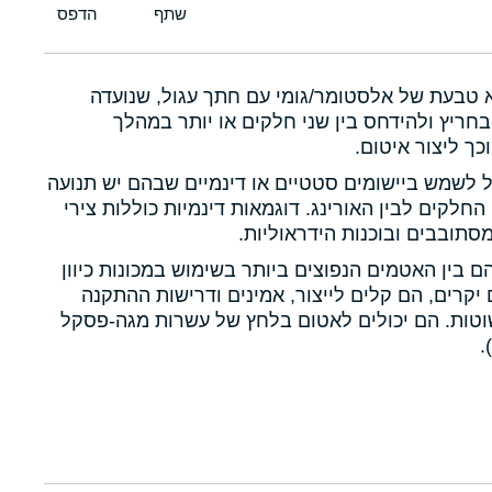
א טבעת של אלסטומר/גומי עם חתך עגול, שנועדה
חריץ ולהידחס בין שני חלקים או יותר במהלך
כך ליצור איטום.
ול לשמש ביישומים סטטיים או דינמיים שבהם יש תנועה
 החלקים לבין האורינג. דוגמאות דינמיות כוללות צירי
תובבים ובוכנות הידראוליות.
הם בין האטמים הנפוצים ביותר בשימוש במכונות כיוון
יקרים, הם קלים לייצור, אמינים ודרישות ההתקנה
טות. הם יכולים לאטום בלחץ של עשרות מגה-פסקל