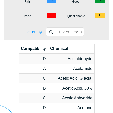
B
A
Fair
Good
D
C
Poor
Questionable
נקה חיפוש
Campatibility
Chemical
D
Acetaldehyde
A
Acetamide
C
Acetic Acid, Glacial
B
Acetic Acid, 30%
C
Acetic Anhydride
D
Acetone