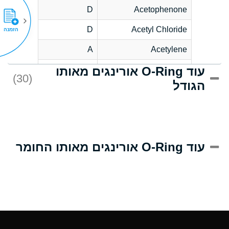
D
Acetophenone
D
Acetyl Chloride
הזמנה
A
Acetylene
עוד O-Ring אורינגים מאותו
D
Acrlylonitrile
(30)
הגודל
A
Adipic Acid
D
Alkazene
(Dibromoethylbenzene)
A
Alum-NH3-Cr-K
עוד O-Ring אורינגים מאותו החומר
(Aqueous)
B
Aluminum Acetate
(Aqueous)
A
Aluminum Chloride
(Aqueous)