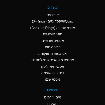
A
Aluminum Fluoride
מוצרים
(Aqueous)
אורינגים
A
Aluminum Nitrate
Quad/איקסרינגים (X-Rings)
(Aqueous)
אטמי תמיכה (Back-up Rings)
A
Aluminum Phosphate
חוטי אורינגים
(Aqueous)
אטמים צורתיים
A
Aluminum Sulfate
דיאפרגמות
(Aqueous)
דיאפרגמות מחוזקות בד
B
Ammonia Anhydrous
אטמים מקושרים גומי למתכת
אטמי חיוץ לאוגן
A
Ammonia Gas (cold)
דיסקיות אטימה
D
Ammonia Gas (hot)
אטמי שמן
D
Ammonium Carbonate
תעשיות
(Aqueous)
מים וזורמים
A
Ammonium Chloride
השקיה