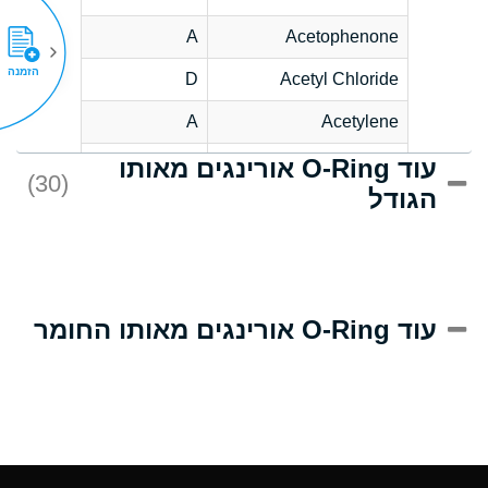
A
Acetophenone
הזמנה
D
Acetyl Chloride
A
Acetylene
עוד O-Ring אורינגים מאותו
D
Acrlylonitrile
(30)
הגודל
A
Adipic Acid
D
Alkazene
(Dibromoethylbenzene)
A
Alum-NH3-Cr-K
עוד O-Ring אורינגים מאותו החומר
(Aqueous)
A
Aluminum Acetate
(Aqueous)
A
Aluminum Chloride
(Aqueous)