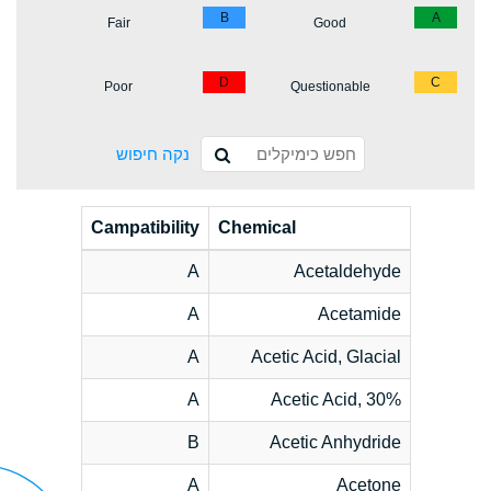
B
A
Fair
Good
D
C
Poor
Questionable
נקה חיפוש
Campatibility
Chemical
A
Acetaldehyde
A
Acetamide
A
Acetic Acid, Glacial
A
Acetic Acid, 30%
B
Acetic Anhydride
A
Acetone