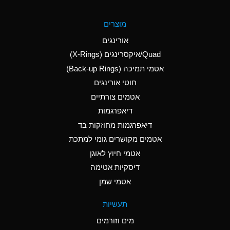
A
Aluminum Fluoride
מוצרים
(Aqueous)
אורינגים
A
Aluminum Nitrate
Quad/איקסרינגים (X-Rings)
(Aqueous)
אטמי תמיכה (Back-up Rings)
A
Aluminum Phosphate
חוטי אורינגים
(Aqueous)
אטמים צורתיים
A
Aluminum Sulfate
דיאפרגמות
(Aqueous)
דיאפרגמות מחוזקות בד
A
Ammonia Anhydrous
אטמים מקושרים גומי למתכת
אטמי חיוץ לאוגן
A
Ammonia Gas (cold)
דיסקיות אטימה
B
Ammonia Gas (hot)
אטמי שמן
*
Ammonium Carbonate
תעשיות
(Aqueous)
מים וזורמים
A
Ammonium Chloride