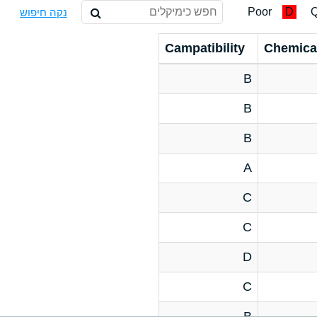
Poor
D
Q
נקה חיפוש
Campatibility
Chemica
B
B
B
A
C
C
D
C
B