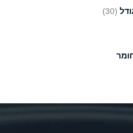
(30)
D
*
D
A
D
B
B
B
A
A