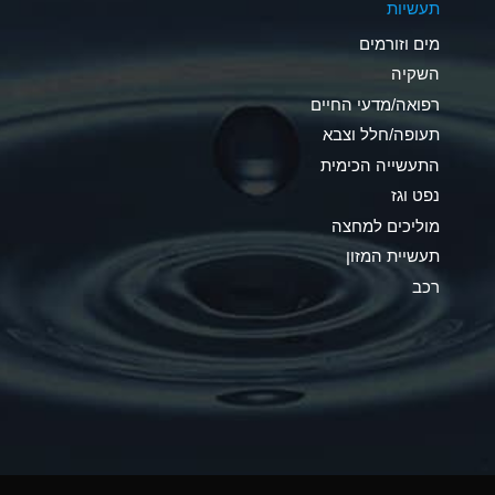
תעשיות
C
מים וזורמים
A
השקיה
רפואה/מדעי החיים
A
תעופה/חלל וצבא
*
התעשייה הכימית
נפט וגז
*
מוליכים למחצה
A
תעשיית המזון
רכב
*
B
*
A
*