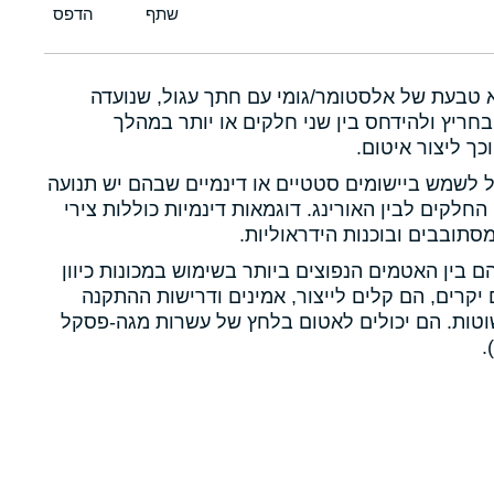
א טבעת של אלסטומר/גומי עם חתך עגול, שנועדה
חריץ ולהידחס בין שני חלקים או יותר במהלך
כך ליצור איטום.
ול לשמש ביישומים סטטיים או דינמיים שבהם יש תנועה
 החלקים לבין האורינג. דוגמאות דינמיות כוללות צירי
תובבים ובוכנות הידראוליות.
הם בין האטמים הנפוצים ביותר בשימוש במכונות כיוון
יקרים, הם קלים לייצור, אמינים ודרישות ההתקנה
טות. הם יכולים לאטום בלחץ של עשרות מגה-פסקל