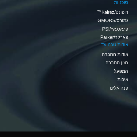
סוכניות
דופונט/Kalrez™
גמורס/GMORS
פי.אס.איי/PSI
פארקר/Parker
אודות טכנו עד
אודות החברה
חזון החברה
המפעל
איכות
פנה אלינו