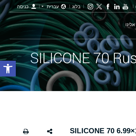
בלוג
עברית
כניסה
אלינו
פתח סרגל
אורינג חלודה - 437 151.77×6.99 SILICONE 70