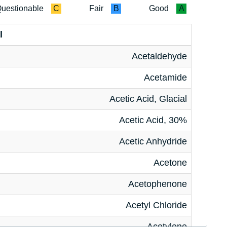
uestionable
C
Fair
B
Good
A
l
Acetaldehyde
Acetamide
Acetic Acid, Glacial
Acetic Acid, 30%
Acetic Anhydride
Acetone
Acetophenone
Acetyl Chloride
Acetylene