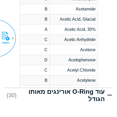
B
Acetamide
B
Acetic Acid, Glacial
A
Acetic Acid, 30%
C
Acetic Anhydride
הזמנה
C
Acetone
D
Acetophenone
C
Acetyl Chloride
B
Acetylene
עוד O-Ring אורינגים מאותו
D
Acrlylonitrile
(30)
הגודל
*
Adipic Acid
D
Alkazene
(Dibromoethylbenzene)