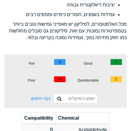
יציבות דיאלקטרית גבוהה
עמידות בשמנים, חומרים כימיים וממסים רבים
מכל האלסטומרים, לסיליקון יש מאפייני גמישות טובים ביותר
בטמפרטורות נמוכות. עם זאת, סיליקונים גם סובלים מחולשות
כמו חוזק מתיחה נמוך, ועמידות נמוכה בקריעה ובלאי.
B
A
Fair
Good
D
C
Poor
Questionable
נקה חיפוש
Campatibility
Chemical
B
Acetaldehyde