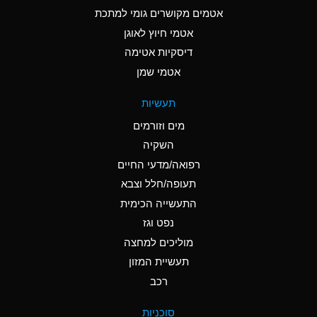
C
Ammonia Anhydrous
אטמים מקושרים גומי למתכת
אטמי חיוץ לאוגן
A
Ammonia Gas (cold)
דיסקיות אטימה
A
Ammonia Gas (hot)
אטמי שמן
*
Ammonium Carbonate
תעשיות
(Aqueous)
מים וזורמים
*
Ammonium Chloride
השקיה
(Aqueous)
רפואה/מדעי החיים
A
Ammonium Hydroxide
תעופה/חלל וצבא
(conc.)
התעשייה הכימית
נפט וגז
*
Ammonium Nitrate
(Aqueous)
מוליכים למחצה
תעשיית המזון
B
Ammonium Nitrite
רכב
(Aqueous)
*
Ammonium Persulfate
סוכניות