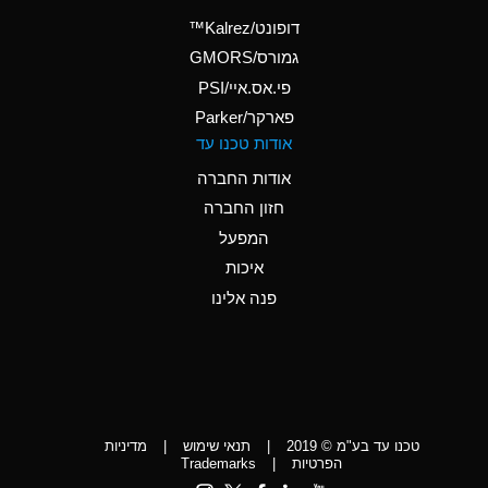
(Aqueous)
דופונט/Kalrez™
A
Ammonium Phosphate
גמורס/GMORS
(Aqueous)
פי.אס.איי/PSI
פארקר/Parker
*
Ammonium Sulfate
אודות טכנו עד
(Aqueous)
אודות החברה
D
Amyl Acetate (Banana
חזון החברה
Oil)
המפעל
D
Amyl Alcohol
איכות
*
Amyl Borate
פנה אלינו
D
Amyl
Chloronapthalene
D
Amyl Napthalene
טכנו עד בע"מ © 2019
|
תנאי שימוש
|
מדיניות
D
Aniline
הפרטיות
|
Trademarks