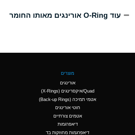
A
Alum-NH3-Cr-K
עוד O-Ring אורינגים מאותו החומר
(Aqueous)
D
Aluminum Acetate
(Aqueous)
B
Aluminum Chloride
(Aqueous)
B
Aluminum Fluoride
מוצרים
(Aqueous)
אורינגים
B
Aluminum Nitrate
Quad/איקסרינגים (X-Rings)
(Aqueous)
אטמי תמיכה (Back-up Rings)
A
Aluminum Phosphate
חוטי אורינגים
(Aqueous)
אטמים צורתיים
A
Aluminum Sulfate
דיאפרגמות
(Aqueous)
דיאפרגמות מחוזקות בד