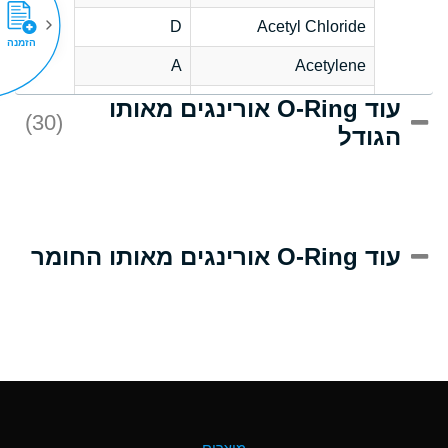
D
Acetyl Chloride
הזמנה
A
Acetylene
עוד O-Ring אורינגים מאותו
D
Acrlylonitrile
(30)
הגודל
A
Adipic Acid
D
Alkazene
(Dibromoethylbenzene)
A
Alum-NH3-Cr-K
עוד O-Ring אורינגים מאותו החומר
(Aqueous)
B
Aluminum Acetate
(Aqueous)
A
Aluminum Chloride
(Aqueous)
A
Aluminum Fluoride