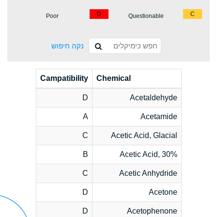
D
C
Poor
Questionable
נקה חיפוש
Campatibility
Chemical
D
Acetaldehyde
A
Acetamide
C
Acetic Acid, Glacial
B
Acetic Acid, 30%
C
Acetic Anhydride
D
Acetone
D
Acetophenone