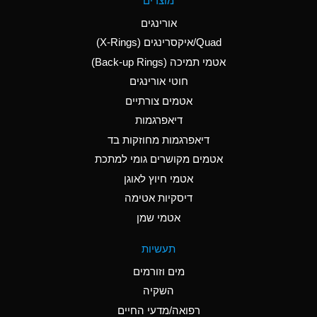
מוצרים
(Aqueous)
אורינגים
A
Aluminum Nitrate
Quad/איקסרינגים (X-Rings)
(Aqueous)
אטמי תמיכה (Back-up Rings)
A
Aluminum Phosphate
חוטי אורינגים
(Aqueous)
אטמים צורתיים
A
Aluminum Sulfate
דיאפרגמות
(Aqueous)
דיאפרגמות מחוזקות בד
B
Ammonia Anhydrous
אטמים מקושרים גומי למתכת
אטמי חיוץ לאוגן
A
Ammonia Gas (cold)
דיסקיות אטימה
D
Ammonia Gas (hot)
אטמי שמן
D
Ammonium Carbonate
תעשיות
(Aqueous)
מים וזורמים
A
Ammonium Chloride
השקיה
(Aqueous)
רפואה/מדעי החיים