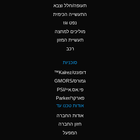
D
Ammonium Hydroxide
תעופה/חלל וצבא
(conc.)
התעשייה הכימית
נפט וגז
A
Ammonium Nitrate
(Aqueous)
מוליכים למחצה
תעשיית המזון
A
Ammonium Nitrite
רכב
(Aqueous)
D
Ammonium Persulfate
סוכניות
(Aqueous)
דופונט/Kalrez™
A
Ammonium Phosphate
גמורס/GMORS
(Aqueous)
פי.אס.איי/PSI
פארקר/Parker
A
Ammonium Sulfate
אודות טכנו עד
(Aqueous)
אודות החברה
D
Amyl Acetate (Banana
חזון החברה
Oil)
המפעל
B
Amyl Alcohol