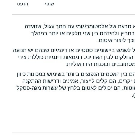
א טבעת של אלסטומר/גומי עם חתך עגול, שנועדה
חריץ ולהידחס בין שני חלקים או יותר במהלך
כך ליצור איטום.
ול לשמש ביישומים סטטיים או דינמיים שבהם יש תנועה
 החלקים לבין האורינג. דוגמאות דינמיות כוללות צירי
תובבים ובוכנות הידראוליות.
הם בין האטמים הנפוצים ביותר בשימוש במכונות כיוון
יקרים, הם קלים לייצור, אמינים ודרישות ההתקנה
טות. הם יכולים לאטום בלחץ של עשרות מגה-פסקל