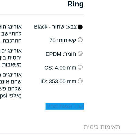
Ring
צבע
: שחור - Black
אורינג הו
להתיישב ב
קשיחות
: 70
ההרכבה, ו
אורינג יכ
חומר
: EPDM
יחסית בין
משאבות מס
: 4.00 mm
CS
אורינגים 
: 353.00 mm
ID
שהם אינם 
שלהם פשו
(אלפי psi).
קבל הצעת מחיר
תאימות כימית