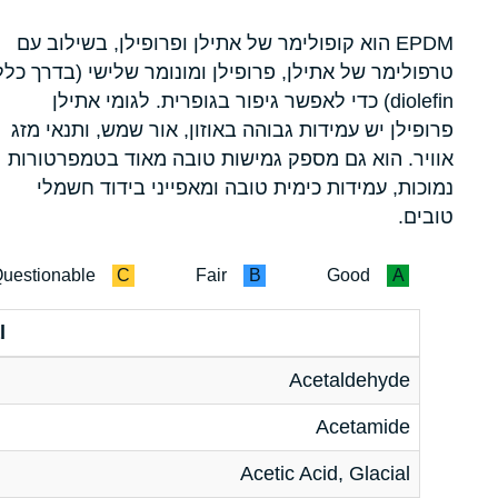
EPDM הוא קופולימר של אתילן ופרופילן, בשילוב עם
טרפולימר של אתילן, פרופילן ומונומר שלישי (בדרך כלל
diolefin) כדי לאפשר גיפור בגופרית. לגומי אתילן
פרופילן יש עמידות גבוהה באוזון, אור שמש, ותנאי מזג
אוויר. הוא גם מספק גמישות טובה מאוד בטמפרטורות
נמוכות, עמידות כימית טובה ומאפייני בידוד חשמלי
טובים.
uestionable
C
Fair
B
Good
A
l
Acetaldehyde
Acetamide
Acetic Acid, Glacial