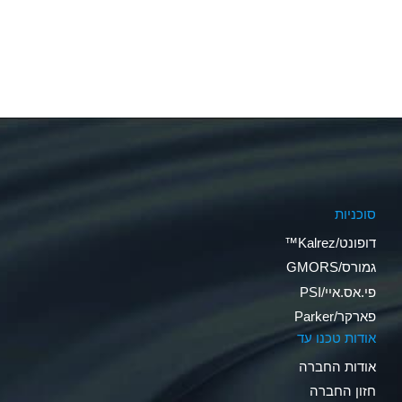
סוכניות
דופונט/Kalrez™
גמורס/GMORS
פי.אס.איי/PSI
פארקר/Parker
אודות טכנו עד
אודות החברה
חזון החברה