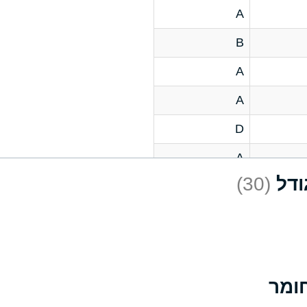
A
B
A
A
D
A
(30)
D
A
D
A
A