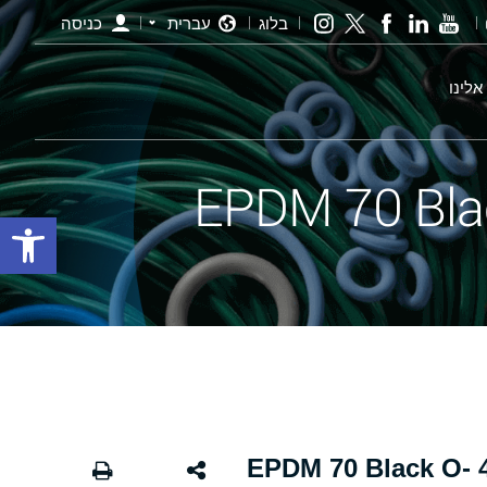
בלוג
עברית
כניסה
אלינו
פתח סרגל
אורינג שחור - 353.00×4.00 EPDM 70 Black O-