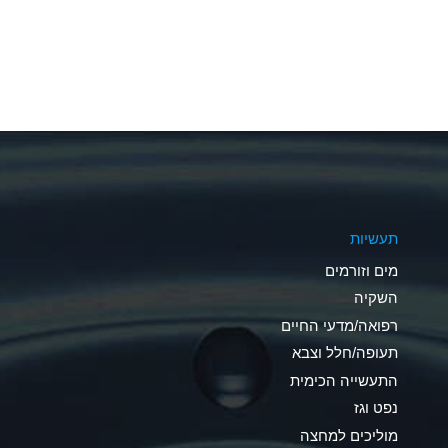
A
A
A
A
A
תעשיות
A
מים וזורמים
A
השקיה
רפואה/מדעי החיים
B
תעופה/חלל וצבא
*
התעשייה הכימית
נפט וגז
A
מוליכים למחצה