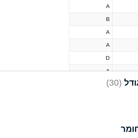
A
B
A
A
D
A
(30)
D
A
D
A
A