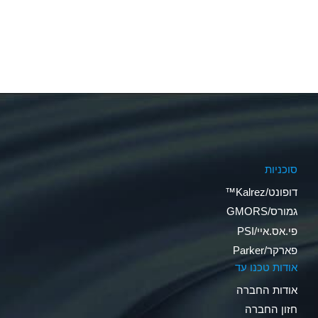
סוכניות
דופונט/Kalrez™
גמורס/GMORS
פי.אס.איי/PSI
פארקר/Parker
אודות טכנו עד
אודות החברה
חזון החברה