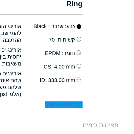
Ring
צבע
: שחור - Black
אורינג הו
להתיישב ב
קשיחות
: 70
ההרכבה, ו
אורינג יכ
חומר
: EPDM
יחסית בין
משאבות מס
: 4.00 mm
CS
אורינגים 
: 333.00 mm
ID
שהם אינם 
שלהם פשו
(אלפי psi).
קבל הצעת מחיר
תאימות כימית