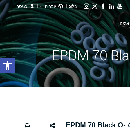
בלוג
עברית
כניסה
אלינו
פתח סרגל
אורינג שחור - 333.00×4.00 EPDM 70 Black O-