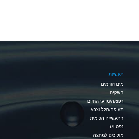
A
A
A
A
A
תעשיות
A
מים וזורמים
A
השקיה
רפואה/מדעי החיים
B
תעופה/חלל וצבא
*
התעשייה הכימית
נפט וגז
A
מוליכים למחצה