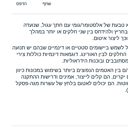
א טבעת של אלסטומר/גומי עם חתך עגול, שנועדה
חריץ ולהידחס בין שני חלקים או יותר במהלך
כך ליצור איטום.
ול לשמש ביישומים סטטיים או דינמיים שבהם יש תנועה
 החלקים לבין האורינג. דוגמאות דינמיות כוללות צירי
תובבים ובוכנות הידראוליות.
הם בין האטמים הנפוצים ביותר בשימוש במכונות כיוון
יקרים, הם קלים לייצור, אמינים ודרישות ההתקנה
טות. הם יכולים לאטום בלחץ של עשרות מגה-פסקל