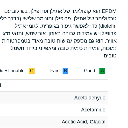
EPDM הוא קופולימר של אתילן ופרופילן, בשילוב עם
טרפולימר של אתילן, פרופילן ומונומר שלישי (בדרך כלל
diolefin) כדי לאפשר גיפור בגופרית. לגומי אתילן
פרופילן יש עמידות גבוהה באוזון, אור שמש, ותנאי מזג
אוויר. הוא גם מספק גמישות טובה מאוד בטמפרטורות
נמוכות, עמידות כימית טובה ומאפייני בידוד חשמלי
טובים.
uestionable
C
Fair
B
Good
A
l
Acetaldehyde
Acetamide
Acetic Acid, Glacial