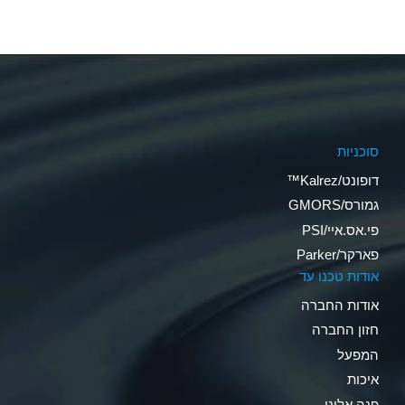
סוכניות
דופונט/Kalrez™
גמורס/GMORS
פי.אס.איי/PSI
פארקר/Parker
אודות טכנו עד
אודות החברה
חזון החברה
המפעל
איכות
פנה אלינו