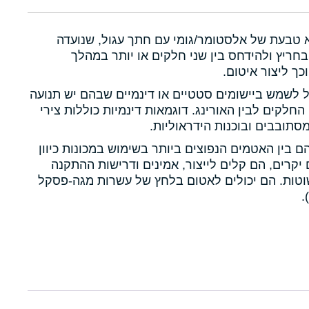
א טבעת של אלסטומר/גומי עם חתך עגול, שנועדה
חריץ ולהידחס בין שני חלקים או יותר במהלך
כך ליצור איטום.
ול לשמש ביישומים סטטיים או דינמיים שבהם יש תנועה
 החלקים לבין האורינג. דוגמאות דינמיות כוללות צירי
תובבים ובוכנות הידראוליות.
הם בין האטמים הנפוצים ביותר בשימוש במכונות כיוון
יקרים, הם קלים לייצור, אמינים ודרישות ההתקנה
טות. הם יכולים לאטום בלחץ של עשרות מגה-פסקל