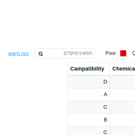
Poor
D
Q
נקה חיפוש
Campatibility
Chemica
D
A
C
B
C