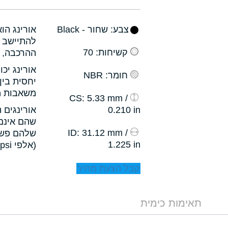
צבע
: שחור - Black
אורינג הו
להתיישב ב
קשיחות
: 70
ההרכבה, ו
אורינג יכ
חומר
: NBR
יחסית בין
משאבות מס
: 5.33 mm /
CS
0.210 in
אורינגים 
שהם אינם 
: 31.12 mm /
ID
שלהם פשו
1.225 in
(אלפי psi).
קבל הצעת מחיר
תאימות כימית