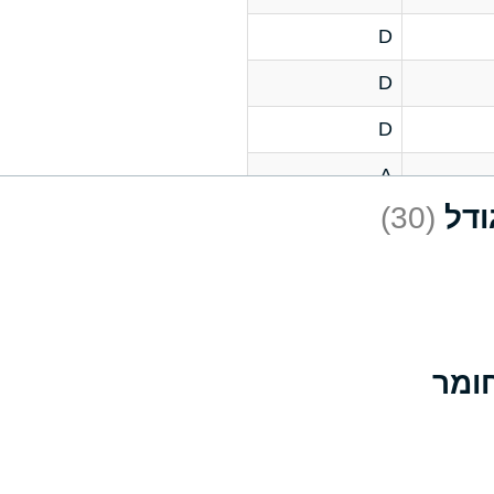
D
D
D
A
(30)
D
A
D
A
B
A