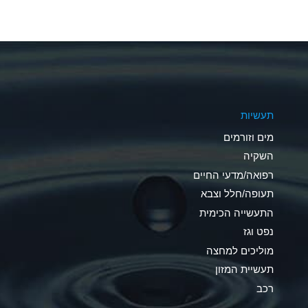
A
A
A
A
תעשיות
B
מים וזורמים
A
השקיה
רפואה/מדעי החיים
D
תעופה/חלל וצבא
D
התעשייה הכימית
נפט וגז
A
מוליכים למחצה
D
תעשיית המזון
רכב
A