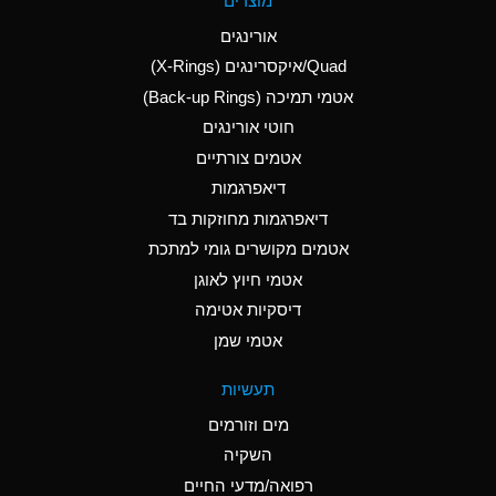
מוצרים
(Aqueous)
אורינגים
A
Aluminum Nitrate
Quad/איקסרינגים (X-Rings)
(Aqueous)
אטמי תמיכה (Back-up Rings)
A
Aluminum Phosphate
חוטי אורינגים
(Aqueous)
אטמים צורתיים
A
Aluminum Sulfate
דיאפרגמות
(Aqueous)
דיאפרגמות מחוזקות בד
D
Ammonia Anhydrous
אטמים מקושרים גומי למתכת
אטמי חיוץ לאוגן
D
Ammonia Gas (cold)
דיסקיות אטימה
D
Ammonia Gas (hot)
אטמי שמן
A
Ammonium Carbonate
תעשיות
(Aqueous)
מים וזורמים
A
Ammonium Chloride
השקיה
(Aqueous)
רפואה/מדעי החיים