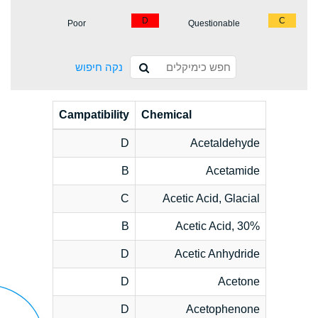
D
C
Poor
Questionable
נקה חיפוש
Campatibility
Chemical
D
Acetaldehyde
B
Acetamide
C
Acetic Acid, Glacial
B
Acetic Acid, 30%
D
Acetic Anhydride
D
Acetone
D
Acetophenone