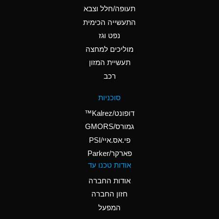
B
Ammonium Hydroxide
תעופה/חלל וצבא
(conc.)
התעשייה הכימית
נפט וגז
A
Ammonium Nitrate
(Aqueous)
מוליכים למחצה
תעשיית המזון
A
Ammonium Nitrite
רכב
(Aqueous)
A
Ammonium Persulfate
סוכניות
(Aqueous)
דופונט/Kalrez™
A
Ammonium Phosphate
גמורס/GMORS
(Aqueous)
פי.אס.איי/PSI
פארקר/Parker
B
Ammonium Sulfate
אודות טכנו עד
(Aqueous)
אודות החברה
D
Amyl Acetate (Banana
חזון החברה
Oil)
המפעל
B
Amyl Alcohol