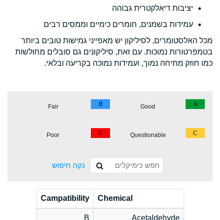
יציבות דיאלקטרית גבוהה
עמידות בשמנים, חומרים כימיים וממסים רבים
מכל האלסטומרים, לסיליקון יש מאפייני גמישות טובים ביותר
בטמפרטורות נמוכות. עם זאת, סיליקונים גם סובלים מחולשות
כמו חוזק מתיחה נמוך, ועמידות נמוכה בקריעה ובלאי.
B
A
Fair
Good
D
C
Poor
Questionable
נקה חיפוש
Campatibility
Chemical
B
Acetaldehyde