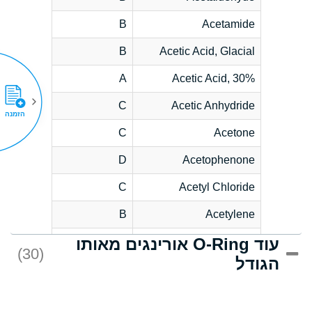
B
Acetamide
B
Acetic Acid, Glacial
A
Acetic Acid, 30%
C
Acetic Anhydride
הזמנה
C
Acetone
D
Acetophenone
C
Acetyl Chloride
B
Acetylene
עוד O-Ring אורינגים מאותו
D
Acrlylonitrile
(30)
הגודל
*
Adipic Acid
D
Alkazene
(Dibromoethylbenzene)