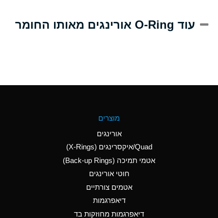
A
Alum-NH3-Cr-K
עוד O-Ring אורינגים מאותו החומר
(Aqueous)
D
Aluminum Acetate
(Aqueous)
B
Aluminum Chloride
(Aqueous)
B
Aluminum Fluoride
מוצרים
(Aqueous)
אורינגים
B
Aluminum Nitrate
Quad/איקסרינגים (X-Rings)
(Aqueous)
אטמי תמיכה (Back-up Rings)
A
Aluminum Phosphate
חוטי אורינגים
(Aqueous)
אטמים צורתיים
A
Aluminum Sulfate
דיאפרגמות
(Aqueous)
דיאפרגמות מחוזקות בד