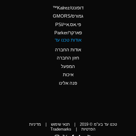
(Aqueous)
דופונט/Kalrez™
A
Ammonium Phosphate
גמורס/GMORS
(Aqueous)
פי.אס.איי/PSI
פארקר/Parker
*
Ammonium Sulfate
אודות טכנו עד
(Aqueous)
אודות החברה
D
Amyl Acetate (Banana
חזון החברה
Oil)
המפעל
D
Amyl Alcohol
איכות
*
Amyl Borate
פנה אלינו
D
Amyl
Chloronapthalene
D
Amyl Napthalene
טכנו עד בע"מ © 2019
|
תנאי שימוש
|
מדיניות
D
Aniline
הפרטיות
|
Trademarks