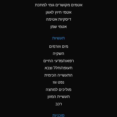
C
Ammonia Anhydrous
אטמים מקושרים גומי למתכת
אטמי חיוץ לאוגן
A
Ammonia Gas (cold)
דיסקיות אטימה
A
Ammonia Gas (hot)
אטמי שמן
*
Ammonium Carbonate
תעשיות
(Aqueous)
מים וזורמים
*
Ammonium Chloride
השקיה
(Aqueous)
רפואה/מדעי החיים
A
Ammonium Hydroxide
תעופה/חלל וצבא
(conc.)
התעשייה הכימית
נפט וגז
*
Ammonium Nitrate
(Aqueous)
מוליכים למחצה
תעשיית המזון
B
Ammonium Nitrite
רכב
(Aqueous)
*
Ammonium Persulfate
סוכניות