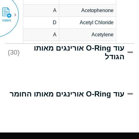
A
Acetophenone
הזמנה
D
Acetyl Chloride
A
Acetylene
עוד O-Ring אורינגים מאותו
D
Acrlylonitrile
(30)
הגודל
A
Adipic Acid
D
Alkazene
(Dibromoethylbenzene)
A
Alum-NH3-Cr-K
עוד O-Ring אורינגים מאותו החומר
(Aqueous)
A
Aluminum Acetate
(Aqueous)
A
Aluminum Chloride
(Aqueous)