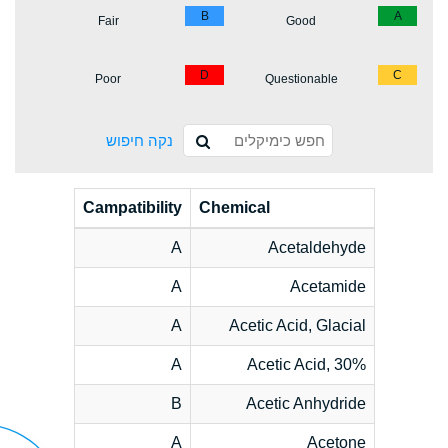
B
A
Fair
Good
D
C
Poor
Questionable
נקה חיפוש
Campatibility
Chemical
A
Acetaldehyde
A
Acetamide
A
Acetic Acid, Glacial
A
Acetic Acid, 30%
B
Acetic Anhydride
A
Acetone