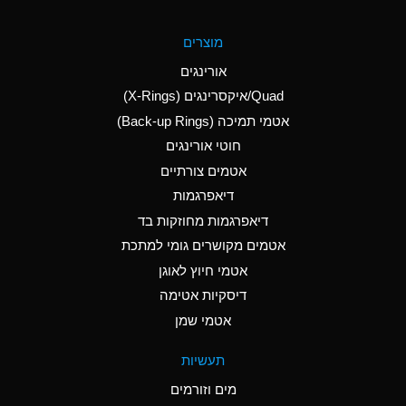
A
Aluminum Fluoride
מוצרים
(Aqueous)
אורינגים
A
Aluminum Nitrate
Quad/איקסרינגים (X-Rings)
(Aqueous)
אטמי תמיכה (Back-up Rings)
A
Aluminum Phosphate
חוטי אורינגים
(Aqueous)
אטמים צורתיים
A
Aluminum Sulfate
דיאפרגמות
(Aqueous)
דיאפרגמות מחוזקות בד
A
Ammonia Anhydrous
אטמים מקושרים גומי למתכת
אטמי חיוץ לאוגן
A
Ammonia Gas (cold)
דיסקיות אטימה
B
Ammonia Gas (hot)
אטמי שמן
*
Ammonium Carbonate
תעשיות
(Aqueous)
מים וזורמים
A
Ammonium Chloride