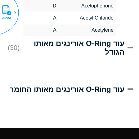
D
Acetophenone
A
Acetyl Chloride
הזמנה
A
Acetylene
עוד O-Ring אורינגים מאותו
C
Acrlylonitrile
(30)
הגודל
A
Adipic Acid
B
Alkazene
(Dibromoethylbenzene)
D
Alum-NH3-Cr-K
עוד O-Ring אורינגים מאותו החומר
(Aqueous)
D
Aluminum Acetate
(Aqueous)
A
Aluminum Chloride
(Aqueous)