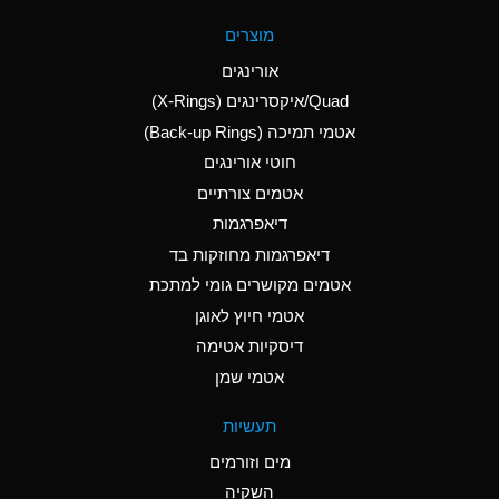
A
Aluminum Fluoride
מוצרים
(Aqueous)
אורינגים
A
Aluminum Nitrate
Quad/איקסרינגים (X-Rings)
(Aqueous)
אטמי תמיכה (Back-up Rings)
A
Aluminum Phosphate
חוטי אורינגים
(Aqueous)
אטמים צורתיים
A
Aluminum Sulfate
דיאפרגמות
(Aqueous)
דיאפרגמות מחוזקות בד
D
Ammonia Anhydrous
אטמים מקושרים גומי למתכת
אטמי חיוץ לאוגן
D
Ammonia Gas (cold)
דיסקיות אטימה
D
Ammonia Gas (hot)
אטמי שמן
A
Ammonium Carbonate
תעשיות
(Aqueous)
מים וזורמים
A
Ammonium Chloride
השקיה