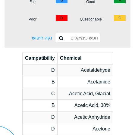
B
A
Fair
Good
D
C
Poor
Questionable
נקה חיפוש
Campatibility
Chemical
D
Acetaldehyde
B
Acetamide
C
Acetic Acid, Glacial
B
Acetic Acid, 30%
D
Acetic Anhydride
D
Acetone