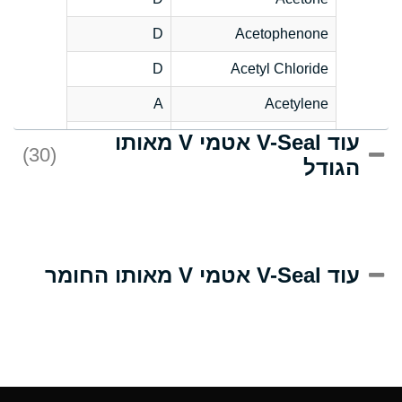
D
Acetophenone
D
Acetyl Chloride
A
Acetylene
עוד V-Seal אטמי V מאותו
D
Acrlylonitrile
(30)
הגודל
A
Adipic Acid
D
Alkazene
(Dibromoethylbenzene)
A
Alum-NH3-Cr-K
עוד V-Seal אטמי V מאותו החומר
(Aqueous)
B
Aluminum Acetate
(Aqueous)
A
Aluminum Chloride
(Aqueous)