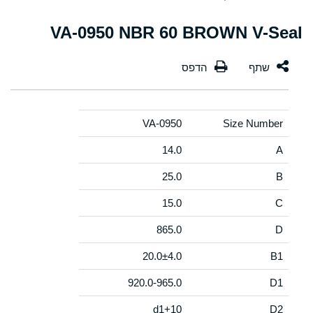
VA-0950 NBR 60 BROWN V-Seal
VA-0950
Size Number
14.0
A
25.0
B
15.0
C
865.0
D
20.0±4.0
B1
920.0-965.0
D1
d1+10
D2