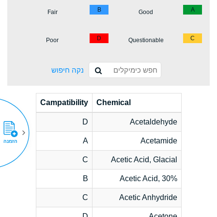
B
A
Fair
Good
D
C
Poor
Questionable
נקה חיפוש
Campatibility
Chemical
D
Acetaldehyde
A
Acetamide
הזמנה
C
Acetic Acid, Glacial
B
Acetic Acid, 30%
C
Acetic Anhydride
D
Acetone