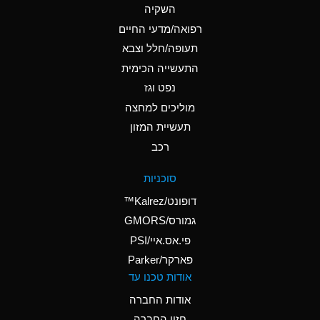
A
Ammonium Chloride
השקיה
(Aqueous)
רפואה/מדעי החיים
D
Ammonium Hydroxide
תעופה/חלל וצבא
(conc.)
התעשייה הכימית
נפט וגז
A
Ammonium Nitrate
(Aqueous)
מוליכים למחצה
תעשיית המזון
A
Ammonium Nitrite
רכב
(Aqueous)
D
Ammonium Persulfate
סוכניות
(Aqueous)
דופונט/Kalrez™
A
Ammonium Phosphate
גמורס/GMORS
(Aqueous)
פי.אס.איי/PSI
פארקר/Parker
A
Ammonium Sulfate
אודות טכנו עד
(Aqueous)
אודות החברה
D
Amyl Acetate (Banana
חזון החברה