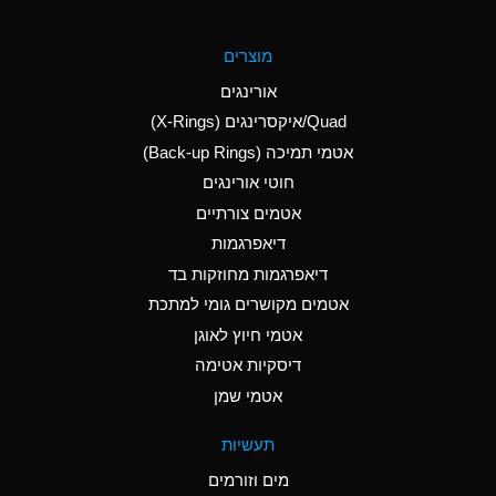
A
Aluminum Fluoride
מוצרים
(Aqueous)
אורינגים
A
Aluminum Nitrate
Quad/איקסרינגים (X-Rings)
(Aqueous)
אטמי תמיכה (Back-up Rings)
A
Aluminum Phosphate
חוטי אורינגים
(Aqueous)
אטמים צורתיים
A
Aluminum Sulfate
דיאפרגמות
(Aqueous)
דיאפרגמות מחוזקות בד
B
Ammonia Anhydrous
אטמים מקושרים גומי למתכת
אטמי חיוץ לאוגן
A
Ammonia Gas (cold)
דיסקיות אטימה
D
Ammonia Gas (hot)
אטמי שמן
D
Ammonium Carbonate
תעשיות
(Aqueous)
מים וזורמים