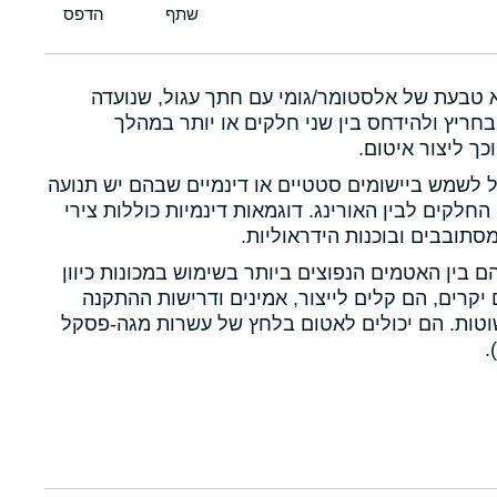
א טבעת של אלסטומר/גומי עם חתך עגול, שנועדה
חריץ ולהידחס בין שני חלקים או יותר במהלך
כך ליצור איטום.
ול לשמש ביישומים סטטיים או דינמיים שבהם יש תנועה
 החלקים לבין האורינג. דוגמאות דינמיות כוללות צירי
תובבים ובוכנות הידראוליות.
הם בין האטמים הנפוצים ביותר בשימוש במכונות כיוון
יקרים, הם קלים לייצור, אמינים ודרישות ההתקנה
טות. הם יכולים לאטום בלחץ של עשרות מגה-פסקל