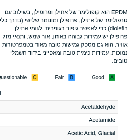
EPDM הוא קופולימר של אתילן ופרופילן, בשילוב עם
טרפולימר של אתילן, פרופילן ומונומר שלישי (בדרך כלל
diolefin) כדי לאפשר גיפור בגופרית. לגומי אתילן
פרופילן יש עמידות גבוהה באוזון, אור שמש, ותנאי מזג
אוויר. הוא גם מספק גמישות טובה מאוד בטמפרטורות
נמוכות, עמידות כימית טובה ומאפייני בידוד חשמלי
טובים.
uestionable
C
Fair
B
Good
A
l
Acetaldehyde
Acetamide
Acetic Acid, Glacial