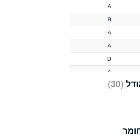
A
B
A
A
D
A
(30)
D
A
D
A
A