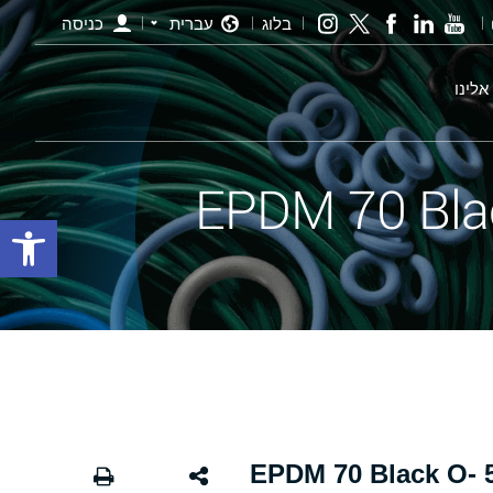
בלוג
עברית
כניסה
אלינו
פתח סרגל
אורינג שחור - 505.00×5.00 EPDM 70 Black O-