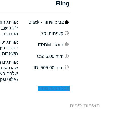
Ring
צבע
: שחור - Black
אורינג הו
להתיישב ב
קשיחות
: 70
ההרכבה, ו
אורינג יכ
חומר
: EPDM
יחסית בין
משאבות מס
: 5.00 mm
CS
אורינגים 
: 505.00 mm
ID
שהם אינם 
שלהם פשו
(אלפי psi).
קבל הצעת מחיר
תאימות כימית