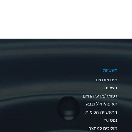
A
A
A
A
A
תעשיות
A
מים וזורמים
A
השקיה
רפואה/מדעי החיים
B
תעופה/חלל וצבא
*
התעשייה הכימית
נפט וגז
A
מוליכים למחצה