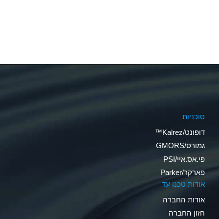
סוכניות
דופונט/Kalrez™
גמורס/GMORS
פי.אס.איי/PSI
פארקר/Parker
אודות טכנו עד
אודות החברה
חזון החברה