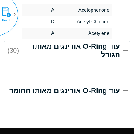
A
Acetophenone
הזמנה
D
Acetyl Chloride
A
Acetylene
עוד O-Ring אורינגים מאותו
D
Acrlylonitrile
(30)
הגודל
A
Adipic Acid
D
Alkazene
(Dibromoethylbenzene)
A
Alum-NH3-Cr-K
עוד O-Ring אורינגים מאותו החומר
(Aqueous)
A
Aluminum Acetate
(Aqueous)
A
Aluminum Chloride
(Aqueous)