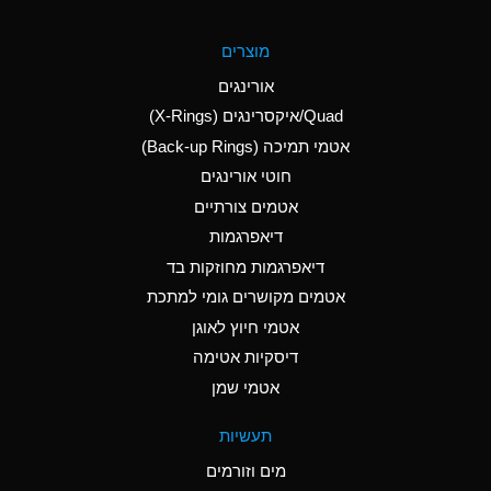
A
Aluminum Fluoride
מוצרים
(Aqueous)
אורינגים
A
Aluminum Nitrate
Quad/איקסרינגים (X-Rings)
(Aqueous)
אטמי תמיכה (Back-up Rings)
A
Aluminum Phosphate
חוטי אורינגים
(Aqueous)
אטמים צורתיים
A
Aluminum Sulfate
דיאפרגמות
(Aqueous)
דיאפרגמות מחוזקות בד
A
Ammonia Anhydrous
אטמים מקושרים גומי למתכת
אטמי חיוץ לאוגן
A
Ammonia Gas (cold)
דיסקיות אטימה
B
Ammonia Gas (hot)
אטמי שמן
*
Ammonium Carbonate
תעשיות
(Aqueous)
מים וזורמים
A
Ammonium Chloride