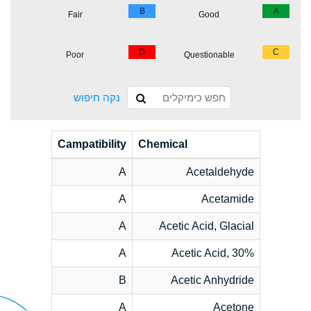
B
A
Fair
Good
D
C
Poor
Questionable
נקה חיפוש
Campatibility
Chemical
A
Acetaldehyde
A
Acetamide
A
Acetic Acid, Glacial
A
Acetic Acid, 30%
B
Acetic Anhydride
A
Acetone