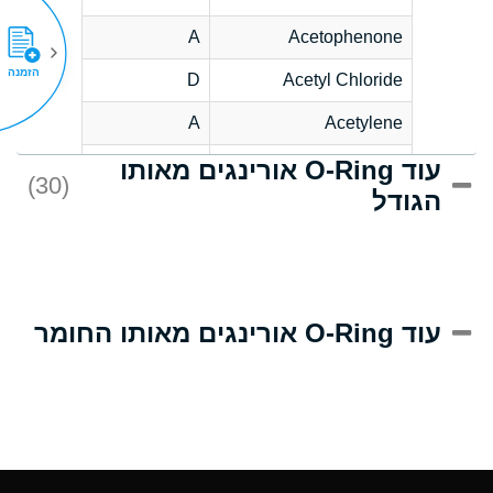
A
Acetophenone
הזמנה
D
Acetyl Chloride
A
Acetylene
עוד O-Ring אורינגים מאותו
D
Acrlylonitrile
(30)
הגודל
A
Adipic Acid
D
Alkazene
(Dibromoethylbenzene)
A
Alum-NH3-Cr-K
עוד O-Ring אורינגים מאותו החומר
(Aqueous)
A
Aluminum Acetate
(Aqueous)
A
Aluminum Chloride
(Aqueous)