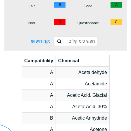
B
A
Fair
Good
D
C
Poor
Questionable
נקה חיפוש
Campatibility
Chemical
A
Acetaldehyde
A
Acetamide
A
Acetic Acid, Glacial
A
Acetic Acid, 30%
B
Acetic Anhydride
A
Acetone