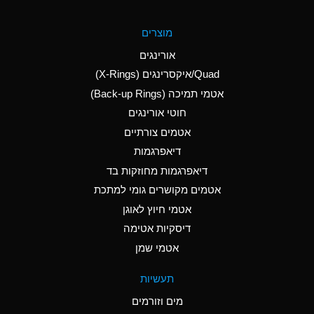
A
Aluminum Fluoride
מוצרים
(Aqueous)
אורינגים
A
Aluminum Nitrate
Quad/איקסרינגים (X-Rings)
(Aqueous)
אטמי תמיכה (Back-up Rings)
A
Aluminum Phosphate
חוטי אורינגים
(Aqueous)
אטמים צורתיים
A
Aluminum Sulfate
דיאפרגמות
(Aqueous)
דיאפרגמות מחוזקות בד
A
Ammonia Anhydrous
אטמים מקושרים גומי למתכת
אטמי חיוץ לאוגן
A
Ammonia Gas (cold)
דיסקיות אטימה
B
Ammonia Gas (hot)
אטמי שמן
*
Ammonium Carbonate
תעשיות
(Aqueous)
מים וזורמים
A
Ammonium Chloride