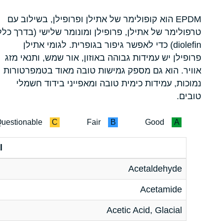
EPDM הוא קופולימר של אתילן ופרופילן, בשילוב עם
טרפולימר של אתילן, פרופילן ומונומר שלישי (בדרך כלל
diolefin) כדי לאפשר גיפור בגופרית. לגומי אתילן
פרופילן יש עמידות גבוהה באוזון, אור שמש, ותנאי מזג
אוויר. הוא גם מספק גמישות טובה מאוד בטמפרטורות
נמוכות, עמידות כימית טובה ומאפייני בידוד חשמלי
טובים.
uestionable
C
Fair
B
Good
A
l
Acetaldehyde
Acetamide
Acetic Acid, Glacial