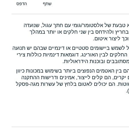
א טבעת של אלסטומר/גומי עם חתך עגול, שנועדה
חריץ ולהידחס בין שני חלקים או יותר במהלך
כך ליצור איטום.
ול לשמש ביישומים סטטיים או דינמיים שבהם יש תנועה
 החלקים לבין האורינג. דוגמאות דינמיות כוללות צירי
תובבים ובוכנות הידראוליות.
הם בין האטמים הנפוצים ביותר בשימוש במכונות כיוון
יקרים, הם קלים לייצור, אמינים ודרישות ההתקנה
טות. הם יכולים לאטום בלחץ של עשרות מגה-פסקל