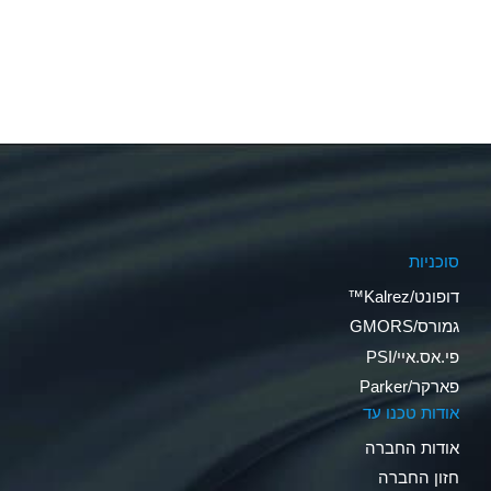
סוכניות
דופונט/Kalrez™
גמורס/GMORS
פי.אס.איי/PSI
פארקר/Parker
אודות טכנו עד
אודות החברה
חזון החברה