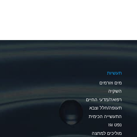
A
A
A
A
A
תעשיות
A
מים וזורמים
A
השקיה
רפואה/מדעי החיים
B
תעופה/חלל וצבא
*
התעשייה הכימית
נפט וגז
A
מוליכים למחצה