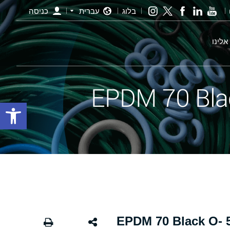
בלוג
עברית
כניסה
אלינו
פתח סרגל
אורינג שחור - 470.00×5.00 EPDM 70 Black O-