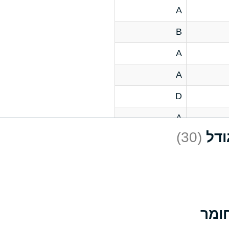
A
B
A
A
D
A
(30)
D
A
D
A
A