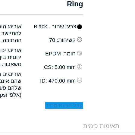
Ring
צבע
: שחור - Black
אורינג הו
להתיישב ב
קשיחות
: 70
ההרכבה, ו
אורינג יכ
חומר
: EPDM
יחסית בין
משאבות מס
: 5.00 mm
CS
אורינגים 
: 470.00 mm
ID
שהם אינם 
שלהם פשו
(אלפי psi).
קבל הצעת מחיר
תאימות כימית