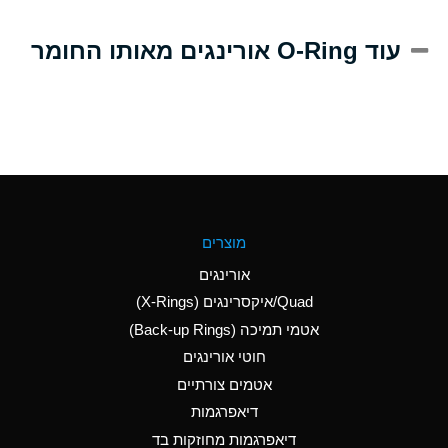
A
Alum-NH3-Cr-K
עוד O-Ring אורינגים מאותו החומר
(Aqueous)
D
Aluminum Acetate
(Aqueous)
B
Aluminum Chloride
(Aqueous)
B
Aluminum Fluoride
מוצרים
(Aqueous)
אורינגים
B
Aluminum Nitrate
Quad/איקסרינגים (X-Rings)
(Aqueous)
אטמי תמיכה (Back-up Rings)
A
Aluminum Phosphate
חוטי אורינגים
(Aqueous)
אטמים צורתיים
A
Aluminum Sulfate
דיאפרגמות
(Aqueous)
דיאפרגמות מחוזקות בד