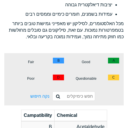
יציבות דיאלקטרית גבוהה
עמידות בשמנים, חומרים כימיים וממסים רבים
מכל האלסטומרים, לסיליקון יש מאפייני גמישות טובים ביותר
בטמפרטורות נמוכות. עם זאת, סיליקונים גם סובלים מחולשות
כמו חוזק מתיחה נמוך, ועמידות נמוכה בקריעה ובלאי.
B
A
Fair
Good
D
C
Poor
Questionable
נקה חיפוש
Campatibility
Chemical
B
Acetaldehyde