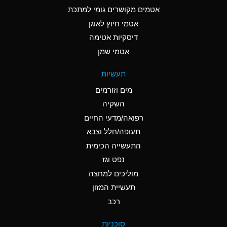
C
Ammonia Anhydrous
אטמים מקושרים גומי למתכת
אטמי חיוץ לאוגן
A
Ammonia Gas (cold)
דיסקיות אטימה
A
Ammonia Gas (hot)
אטמי שמן
*
Ammonium Carbonate
תעשיות
(Aqueous)
מים וזורמים
*
Ammonium Chloride
השקיה
(Aqueous)
רפואה/מדעי החיים
A
Ammonium Hydroxide
תעופה/חלל וצבא
(conc.)
התעשייה הכימית
נפט וגז
*
Ammonium Nitrate
(Aqueous)
מוליכים למחצה
תעשיית המזון
B
Ammonium Nitrite
רכב
(Aqueous)
*
Ammonium Persulfate
סוכניות