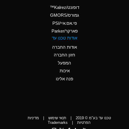
(Aqueous)
דופונט/Kalrez™
A
Ammonium Phosphate
גמורס/GMORS
(Aqueous)
פי.אס.איי/PSI
פארקר/Parker
*
Ammonium Sulfate
אודות טכנו עד
(Aqueous)
אודות החברה
D
Amyl Acetate (Banana
חזון החברה
Oil)
המפעל
D
Amyl Alcohol
איכות
*
Amyl Borate
פנה אלינו
D
Amyl
Chloronapthalene
D
Amyl Napthalene
טכנו עד בע"מ © 2019
|
תנאי שימוש
|
מדיניות
D
Aniline
הפרטיות
|
Trademarks