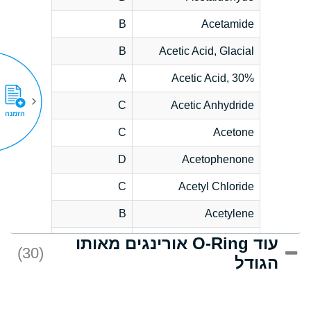
B
Acetamide
B
Acetic Acid, Glacial
A
Acetic Acid, 30%
C
Acetic Anhydride
הזמנה
C
Acetone
D
Acetophenone
C
Acetyl Chloride
B
Acetylene
עוד O-Ring אורינגים מאותו
D
Acrlylonitrile
(30)
הגודל
*
Adipic Acid
D
Alkazene
(Dibromoethylbenzene)