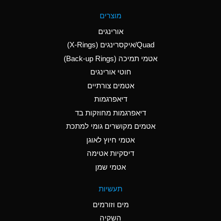
A
Aluminum Fluoride
מוצרים
(Aqueous)
אורינגים
A
Aluminum Nitrate
Quad/איקסרינגים (X-Rings)
(Aqueous)
אטמי תמיכה (Back-up Rings)
A
Aluminum Phosphate
חוטי אורינגים
(Aqueous)
אטמים צורתיים
A
Aluminum Sulfate
דיאפרגמות
(Aqueous)
דיאפרגמות מחוזקות בד
D
Ammonia Anhydrous
אטמים מקושרים גומי למתכת
אטמי חיוץ לאוגן
D
Ammonia Gas (cold)
דיסקיות אטימה
D
Ammonia Gas (hot)
אטמי שמן
A
Ammonium Carbonate
תעשיות
(Aqueous)
מים וזורמים
A
Ammonium Chloride
השקיה