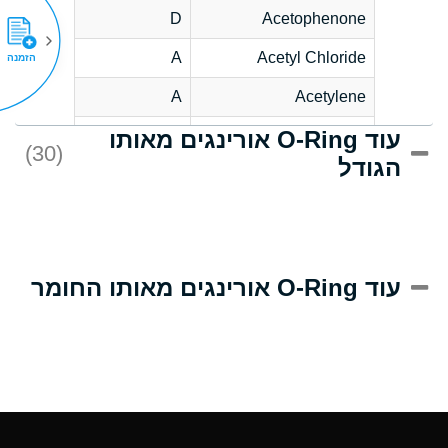
D
Acetophenone
A
Acetyl Chloride
הזמנה
A
Acetylene
עוד O-Ring אורינגים מאותו
C
Acrlylonitrile
(30)
הגודל
A
Adipic Acid
B
Alkazene
(Dibromoethylbenzene)
D
Alum-NH3-Cr-K
עוד O-Ring אורינגים מאותו החומר
(Aqueous)
D
Aluminum Acetate
(Aqueous)
A
Aluminum Chloride
(Aqueous)