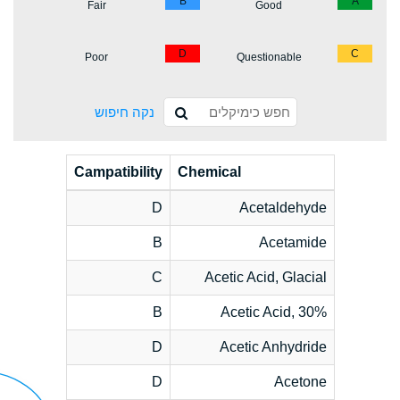
B
A
Fair
Good
D
C
Poor
Questionable
נקה חיפוש
Campatibility
Chemical
D
Acetaldehyde
B
Acetamide
C
Acetic Acid, Glacial
B
Acetic Acid, 30%
D
Acetic Anhydride
D
Acetone