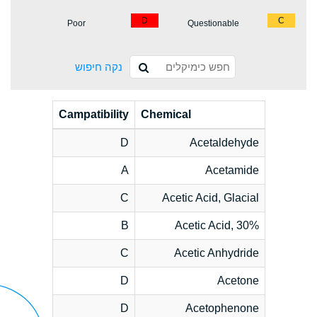
D
C
Poor
Questionable
נקה חיפוש
Campatibility
Chemical
D
Acetaldehyde
A
Acetamide
C
Acetic Acid, Glacial
B
Acetic Acid, 30%
C
Acetic Anhydride
D
Acetone
D
Acetophenone