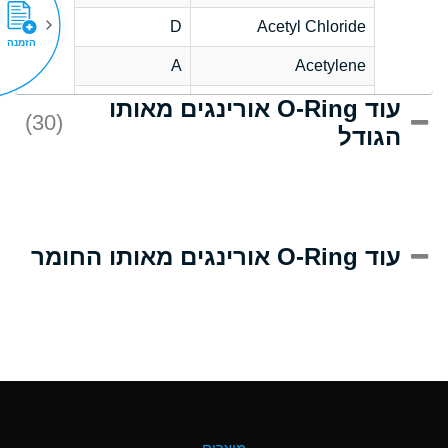
D
Acetyl Chloride
הזמנה
A
Acetylene
עוד O-Ring אורינגים מאותו
D
Acrlylonitrile
(30)
הגודל
A
Adipic Acid
D
Alkazene
(Dibromoethylbenzene)
A
Alum-NH3-Cr-K
עוד O-Ring אורינגים מאותו החומר
(Aqueous)
B
Aluminum Acetate
(Aqueous)
A
Aluminum Chloride
(Aqueous)
A
Aluminum Fluoride