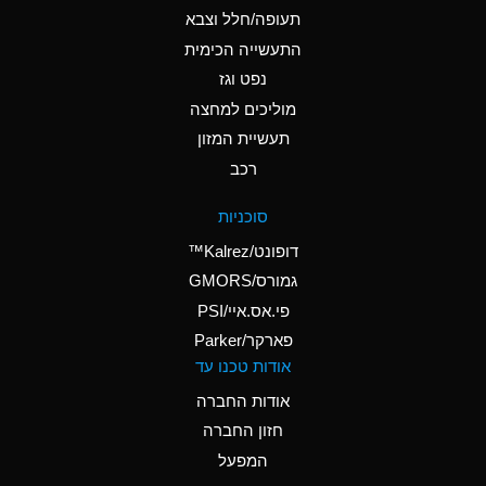
D
Ammonium Hydroxide
תעופה/חלל וצבא
(conc.)
התעשייה הכימית
נפט וגז
A
Ammonium Nitrate
(Aqueous)
מוליכים למחצה
תעשיית המזון
A
Ammonium Nitrite
רכב
(Aqueous)
D
Ammonium Persulfate
סוכניות
(Aqueous)
דופונט/Kalrez™
A
Ammonium Phosphate
גמורס/GMORS
(Aqueous)
פי.אס.איי/PSI
פארקר/Parker
A
Ammonium Sulfate
אודות טכנו עד
(Aqueous)
אודות החברה
D
Amyl Acetate (Banana
חזון החברה
Oil)
המפעל
B
Amyl Alcohol