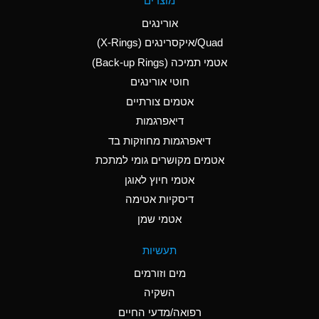
מוצרים
(Aqueous)
אורינגים
A
Aluminum Nitrate
Quad/איקסרינגים (X-Rings)
(Aqueous)
אטמי תמיכה (Back-up Rings)
A
Aluminum Phosphate
חוטי אורינגים
(Aqueous)
אטמים צורתיים
A
Aluminum Sulfate
דיאפרגמות
(Aqueous)
דיאפרגמות מחוזקות בד
B
Ammonia Anhydrous
אטמים מקושרים גומי למתכת
אטמי חיוץ לאוגן
A
Ammonia Gas (cold)
דיסקיות אטימה
D
Ammonia Gas (hot)
אטמי שמן
D
Ammonium Carbonate
תעשיות
(Aqueous)
מים וזורמים
A
Ammonium Chloride
השקיה
(Aqueous)
רפואה/מדעי החיים