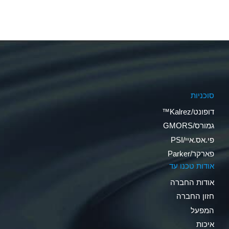
סוכניות
דופונט/Kalrez™
גמורס/GMORS
פי.אס.איי/PSI
פארקר/Parker
אודות טכנו עד
אודות החברה
חזון החברה
המפעל
איכות