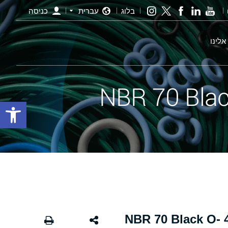
בלוג
עברית
כניסה
אלינו
פתח סרגל
אורינג שחור - 248.00×4.00 NBR 70 Black O-