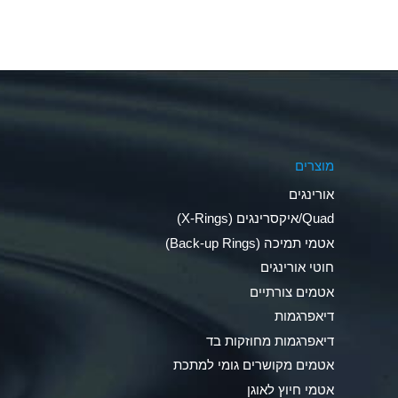
Aluminum Fluoride (Aqueous)
Aluminum Nitrate (Aqueous)
Aluminum Phosphate (Aqueous)
Aluminum Sulfate (Aqueous)
מוצרים
Ammonia Anhydrous
אורינגים
Ammonia Gas (cold)
Quad/איקסרינגים (X-Rings)
אטמי תמיכה (Back-up Rings)
Ammonia Gas (hot)
חוטי אורינגים
Ammonium Carbonate (Aqueous)
אטמים צורתיים
דיאפרגמות
Ammonium Chloride (Aqueous)
דיאפרגמות מחוזקות בד
Ammonium Hydroxide (conc.)
אטמים מקושרים גומי למתכת
אטמי חיוץ לאוגן
Ammonium Nitrate (Aqueous)