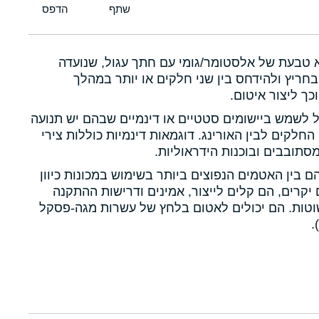
א טבעת של אלסטומר/גומי עם חתך עגול, שנועדה
חריץ ולהידחס בין שני חלקים או יותר במהלך
כך ליצור איטום.
ול לשמש ביישומים סטטיים או דינמיים שבהם יש תנועה
 החלקים לבין האורינג. דוגמאות דינמיות כוללות צירי
תובבים ובוכנות הידראוליות.
הם בין האטמים הנפוצים ביותר בשימוש במכונות כיוון
יקרים, הם קלים לייצור, אמינים ודרישות ההתקנה
טות. הם יכולים לאטום בלחץ של עשרות מגה-פסקל