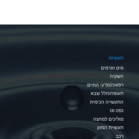
A
A
A
A
תעשיות
B
מים וזורמים
A
השקיה
רפואה/מדעי החיים
D
תעופה/חלל וצבא
D
התעשייה הכימית
נפט וגז
A
מוליכים למחצה
D
תעשיית המזון
רכב
A