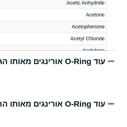
Acetic Anhydride
Acetone
Acetophenone
Acetyl Chloride
Acetylene
עוד O-Ring אורינגים מאותו הגודל
Acrlylonitrile
Adipic Acid
Alkazene (Dibromoethylbenzene)
Alum-NH3-Cr-K (Aqueous)
עוד O-Ring אורינגים מאותו החומר
Aluminum Acetate (Aqueous)
Aluminum Chloride (Aqueous)