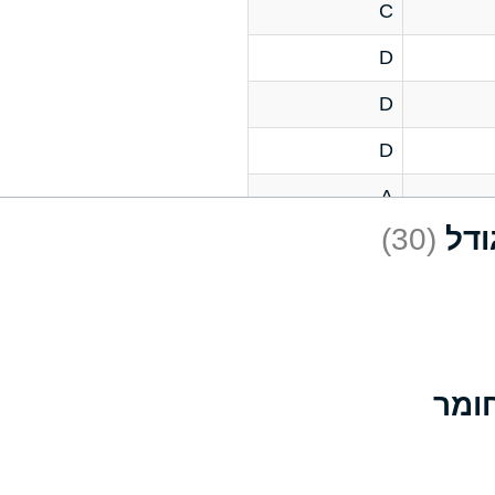
C
D
D
D
A
(30)
D
A
D
A
B
A