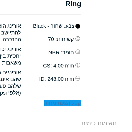
Ring
צבע
: שחור - Black
אורינג הו
להתיישב ב
קשיחות
: 70
ההרכבה, ו
אורינג יכ
חומר
: NBR
יחסית בין
משאבות מס
: 4.00 mm
CS
אורינגים 
: 248.00 mm
ID
שהם אינם 
שלהם פשו
(אלפי psi).
קבל הצעת מחיר
תאימות כימית