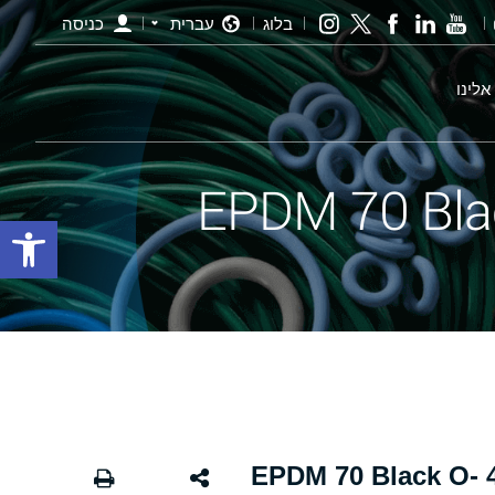
בלוג
עברית
כניסה
אלינו
פתח סרגל
אורינג שחור - 239.00×4.00 EPDM 70 Black O-