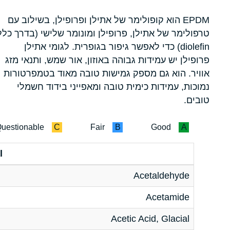
EPDM הוא קופולימר של אתילן ופרופילן, בשילוב עם
טרפולימר של אתילן, פרופילן ומונומר שלישי (בדרך כלל
diolefin) כדי לאפשר גיפור בגופרית. לגומי אתילן
פרופילן יש עמידות גבוהה באוזון, אור שמש, ותנאי מזג
אוויר. הוא גם מספק גמישות טובה מאוד בטמפרטורות
נמוכות, עמידות כימית טובה ומאפייני בידוד חשמלי
טובים.
uestionable
C
Fair
B
Good
A
l
Acetaldehyde
Acetamide
Acetic Acid, Glacial