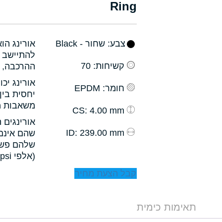
Ring
צבע
: שחור - Black
אורינג הו
להתיישב ב
קשיחות
: 70
ההרכבה, ו
אורינג יכ
חומר
: EPDM
יחסית בין
משאבות מס
: 4.00 mm
CS
אורינגים 
: 239.00 mm
ID
שהם אינם 
שלהם פשו
(אלפי psi).
קבל הצעת מחיר
תאימות כימית