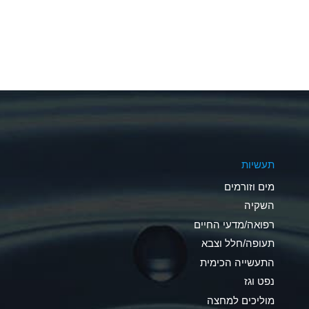
A
A
A
A
A
תעשיות
A
מים וזורמים
A
השקיה
רפואה/מדעי החיים
B
תעופה/חלל וצבא
*
התעשייה הכימית
נפט וגז
A
מוליכים למחצה