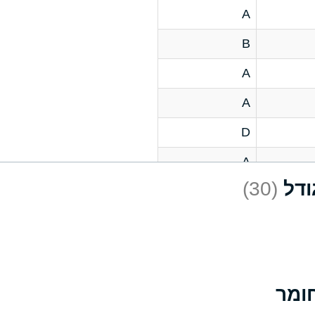
A
B
A
A
D
A
(30)
D
A
D
A
A