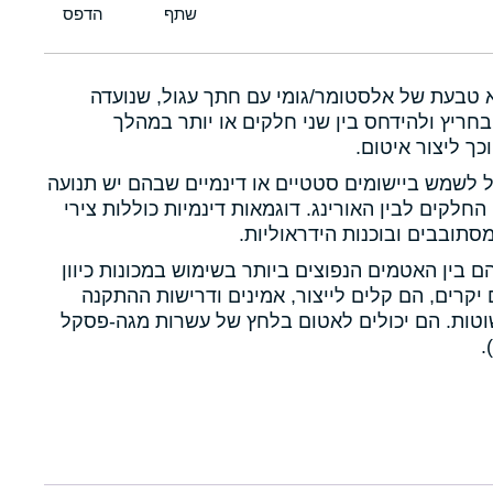
א טבעת של אלסטומר/גומי עם חתך עגול, שנועדה
חריץ ולהידחס בין שני חלקים או יותר במהלך
כך ליצור איטום.
ול לשמש ביישומים סטטיים או דינמיים שבהם יש תנועה
 החלקים לבין האורינג. דוגמאות דינמיות כוללות צירי
תובבים ובוכנות הידראוליות.
הם בין האטמים הנפוצים ביותר בשימוש במכונות כיוון
יקרים, הם קלים לייצור, אמינים ודרישות ההתקנה
טות. הם יכולים לאטום בלחץ של עשרות מגה-פסקל