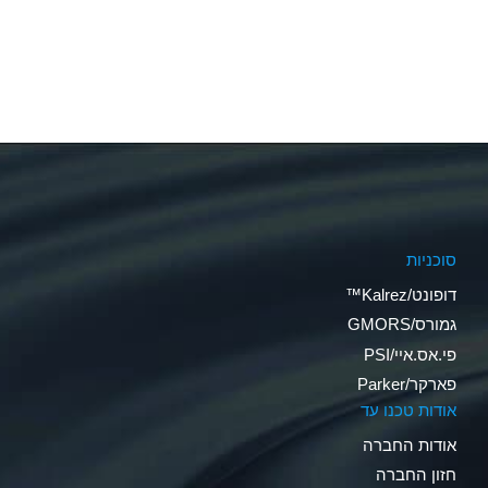
סוכניות
דופונט/Kalrez™
גמורס/GMORS
פי.אס.איי/PSI
פארקר/Parker
אודות טכנו עד
אודות החברה
חזון החברה