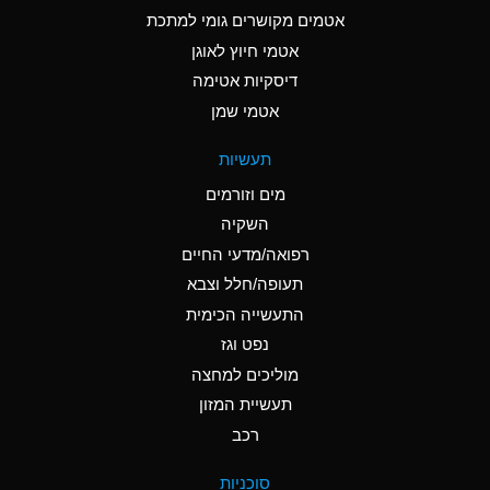
C
Ammonia Anhydrous
אטמים מקושרים גומי למתכת
אטמי חיוץ לאוגן
A
Ammonia Gas (cold)
דיסקיות אטימה
A
Ammonia Gas (hot)
אטמי שמן
*
Ammonium Carbonate
תעשיות
(Aqueous)
מים וזורמים
*
Ammonium Chloride
השקיה
(Aqueous)
רפואה/מדעי החיים
A
Ammonium Hydroxide
תעופה/חלל וצבא
(conc.)
התעשייה הכימית
נפט וגז
*
Ammonium Nitrate
(Aqueous)
מוליכים למחצה
תעשיית המזון
B
Ammonium Nitrite
רכב
(Aqueous)
*
Ammonium Persulfate
סוכניות