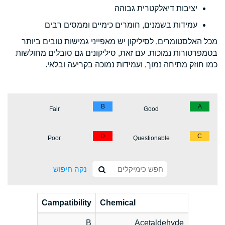
יציבות דיאלקטרית גבוהה
עמידות בשמנים, חומרים כימיים וממסים רבים
מכל האלסטומרים, לסיליקון יש מאפייני גמישות טובים ביותר
בטמפרטורות נמוכות. עם זאת, סיליקונים גם סובלים מחולשות
כמו חוזק מתיחה נמוך, ועמידות נמוכה בקריעה ובלאי.
B
A
Fair
Good
D
C
Poor
Questionable
נקה חיפוש
Campatibility
Chemical
B
Acetaldehyde