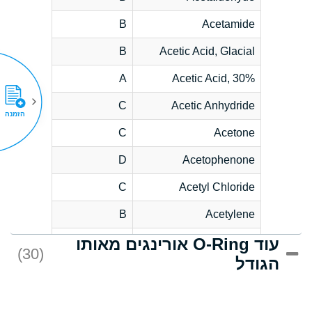
B
Acetamide
B
Acetic Acid, Glacial
A
Acetic Acid, 30%
C
Acetic Anhydride
הזמנה
C
Acetone
D
Acetophenone
C
Acetyl Chloride
B
Acetylene
עוד O-Ring אורינגים מאותו
D
Acrlylonitrile
(30)
הגודל
*
Adipic Acid
D
Alkazene
(Dibromoethylbenzene)