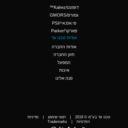
(Aqueous)
דופונט/Kalrez™
A
Ammonium Phosphate
גמורס/GMORS
(Aqueous)
פי.אס.איי/PSI
פארקר/Parker
*
Ammonium Sulfate
אודות טכנו עד
(Aqueous)
אודות החברה
D
Amyl Acetate (Banana
חזון החברה
Oil)
המפעל
D
Amyl Alcohol
איכות
*
Amyl Borate
פנה אלינו
D
Amyl
Chloronapthalene
D
Amyl Napthalene
טכנו עד בע"מ © 2019
|
תנאי שימוש
|
מדיניות
D
Aniline
הפרטיות
|
Trademarks