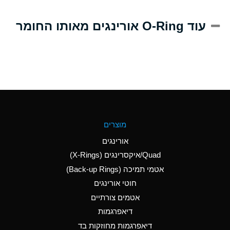
A
Alum-NH3-Cr-K
עוד O-Ring אורינגים מאותו החומר
(Aqueous)
D
Aluminum Acetate
(Aqueous)
B
Aluminum Chloride
(Aqueous)
B
Aluminum Fluoride
מוצרים
(Aqueous)
אורינגים
B
Aluminum Nitrate
Quad/איקסרינגים (X-Rings)
(Aqueous)
אטמי תמיכה (Back-up Rings)
A
Aluminum Phosphate
חוטי אורינגים
(Aqueous)
אטמים צורתיים
A
Aluminum Sulfate
דיאפרגמות
(Aqueous)
דיאפרגמות מחוזקות בד