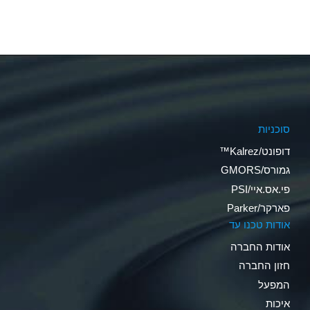
סוכניות
דופונט/Kalrez™
גמורס/GMORS
פי.אס.איי/PSI
פארקר/Parker
אודות טכנו עד
אודות החברה
חזון החברה
המפעל
איכות