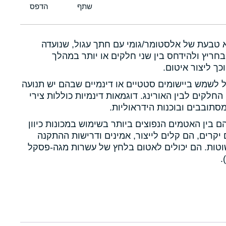
א טבעת של אלסטומר/גומי עם חתך עגול, שנועדה
חריץ ולהידחס בין שני חלקים או יותר במהלך
כך ליצור איטום.
ול לשמש ביישומים סטטיים או דינמיים שבהם יש תנועה
 החלקים לבין האורינג. דוגמאות דינמיות כוללות צירי
תובבים ובוכנות הידראוליות.
הם בין האטמים הנפוצים ביותר בשימוש במכונות כיוון
יקרים, הם קלים לייצור, אמינים ודרישות ההתקנה
טות. הם יכולים לאטום בלחץ של עשרות מגה-פסקל