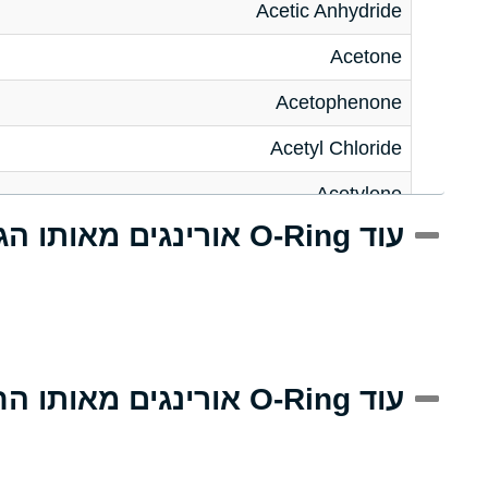
Acetic Anhydride
Acetone
Acetophenone
Acetyl Chloride
Acetylene
עוד O-Ring אורינגים מאותו הגודל
Acrlylonitrile
Adipic Acid
Alkazene (Dibromoethylbenzene)
Alum-NH3-Cr-K (Aqueous)
עוד O-Ring אורינגים מאותו החומר
Aluminum Acetate (Aqueous)
Aluminum Chloride (Aqueous)