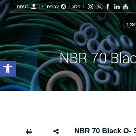
בלוג
עברית
כניסה
אלינו
פתח סרגל
אורינג שחור - 142.00×3.00 NBR 70 Black O-