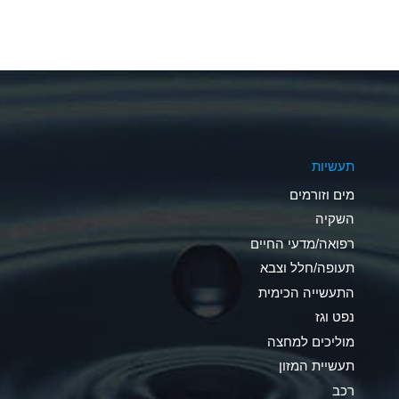
A
A
A
A
תעשיות
B
מים וזורמים
A
השקיה
רפואה/מדעי החיים
D
תעופה/חלל וצבא
D
התעשייה הכימית
נפט וגז
A
מוליכים למחצה
D
תעשיית המזון
רכב
A