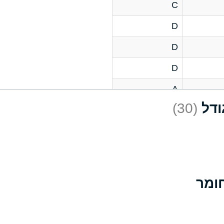
C
D
D
D
A
(30)
D
A
D
A
B
A