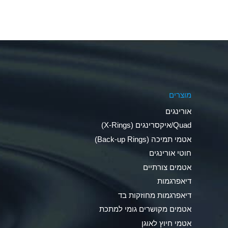
Aluminum Fluoride (Aqueous)
Aluminum Nitrate (Aqueous)
Aluminum Phosphate (Aqueous)
Aluminum Sulfate (Aqueous)
מוצרים
Ammonia Anhydrous
אורינגים
Ammonia Gas (cold)
Quad/איקסרינגים (X-Rings)
אטמי תמיכה (Back-up Rings)
Ammonia Gas (hot)
חוטי אורינגים
Ammonium Carbonate (Aqueous)
אטמים צורתיים
דיאפרגמות
Ammonium Chloride (Aqueous)
דיאפרגמות מחוזקות בד
Ammonium Hydroxide (conc.)
אטמים מקושרים גומי למתכת
אטמי חיוץ לאוגן
Ammonium Nitrate (Aqueous)