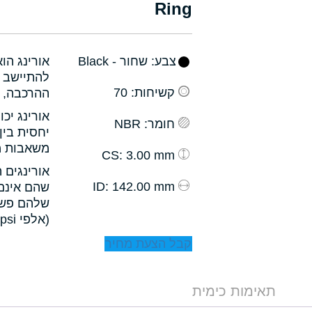
Ring
צבע
: שחור - Black
אורינג הו
להתיישב ב
קשיחות
: 70
ההרכבה, ו
אורינג יכ
חומר
: NBR
יחסית בין
משאבות מס
: 3.00 mm
CS
אורינגים 
: 142.00 mm
ID
שהם אינם 
שלהם פשו
(אלפי psi).
קבל הצעת מחיר
תאימות כימית