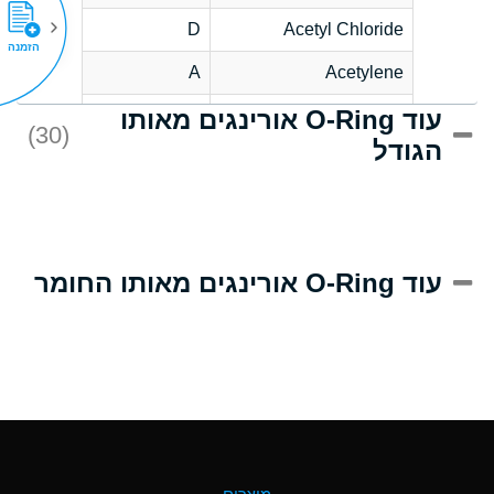
D
Acetyl Chloride
הזמנה
A
Acetylene
עוד O-Ring אורינגים מאותו
D
Acrlylonitrile
(30)
הגודל
A
Adipic Acid
D
Alkazene
(Dibromoethylbenzene)
A
Alum-NH3-Cr-K
עוד O-Ring אורינגים מאותו החומר
(Aqueous)
B
Aluminum Acetate
(Aqueous)
A
Aluminum Chloride
(Aqueous)
A
Aluminum Fluoride