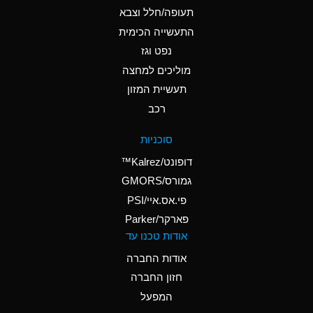
D
Ammonium Hydroxide
תעופה/חלל וצבא
(conc.)
התעשייה הכימית
נפט וגז
A
Ammonium Nitrate
(Aqueous)
מוליכים למחצה
תעשיית המזון
A
Ammonium Nitrite
רכב
(Aqueous)
D
Ammonium Persulfate
סוכניות
(Aqueous)
דופונט/Kalrez™
A
Ammonium Phosphate
גמורס/GMORS
(Aqueous)
פי.אס.איי/PSI
פארקר/Parker
A
Ammonium Sulfate
אודות טכנו עד
(Aqueous)
אודות החברה
D
Amyl Acetate (Banana
חזון החברה
Oil)
המפעל
B
Amyl Alcohol