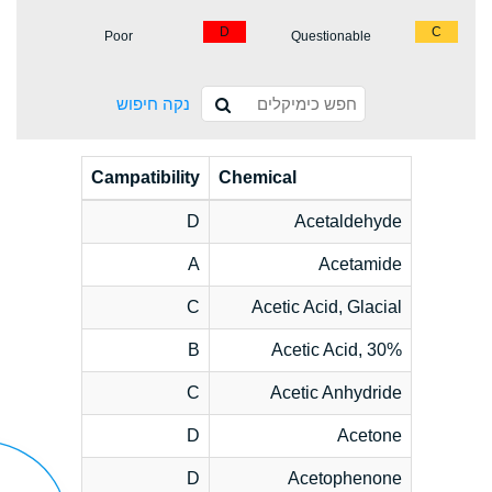
D
C
Poor
Questionable
נקה חיפוש
Campatibility
Chemical
D
Acetaldehyde
A
Acetamide
C
Acetic Acid, Glacial
B
Acetic Acid, 30%
C
Acetic Anhydride
D
Acetone
D
Acetophenone