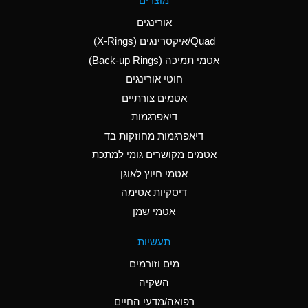
מוצרים
(Aqueous)
אורינגים
A
Aluminum Nitrate
Quad/איקסרינגים (X-Rings)
(Aqueous)
אטמי תמיכה (Back-up Rings)
A
Aluminum Phosphate
חוטי אורינגים
(Aqueous)
אטמים צורתיים
A
Aluminum Sulfate
דיאפרגמות
(Aqueous)
דיאפרגמות מחוזקות בד
B
Ammonia Anhydrous
אטמים מקושרים גומי למתכת
אטמי חיוץ לאוגן
A
Ammonia Gas (cold)
דיסקיות אטימה
D
Ammonia Gas (hot)
אטמי שמן
D
Ammonium Carbonate
תעשיות
(Aqueous)
מים וזורמים
A
Ammonium Chloride
השקיה
(Aqueous)
רפואה/מדעי החיים