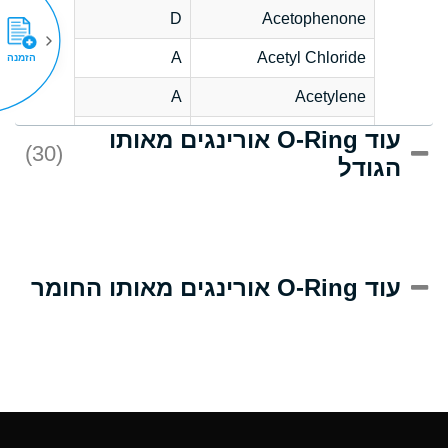
D
Acetophenone
A
Acetyl Chloride
הזמנה
A
Acetylene
עוד O-Ring אורינגים מאותו
C
Acrlylonitrile
(30)
הגודל
A
Adipic Acid
B
Alkazene
(Dibromoethylbenzene)
D
Alum-NH3-Cr-K
עוד O-Ring אורינגים מאותו החומר
(Aqueous)
D
Aluminum Acetate
(Aqueous)
A
Aluminum Chloride
(Aqueous)