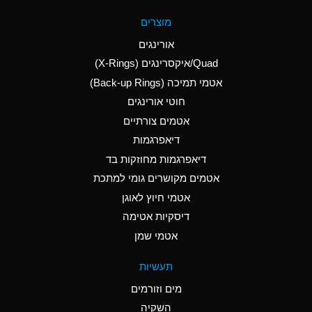
A
Aluminum Fluoride
מוצרים
(Aqueous)
אורינגים
A
Aluminum Nitrate
Quad/איקסרינגים (X-Rings)
(Aqueous)
אטמי תמיכה (Back-up Rings)
A
Aluminum Phosphate
חוטי אורינגים
(Aqueous)
אטמים צורתיים
A
Aluminum Sulfate
דיאפרגמות
(Aqueous)
דיאפרגמות מחוזקות בד
D
Ammonia Anhydrous
אטמים מקושרים גומי למתכת
אטמי חיוץ לאוגן
D
Ammonia Gas (cold)
דיסקיות אטימה
D
Ammonia Gas (hot)
אטמי שמן
A
Ammonium Carbonate
תעשיות
(Aqueous)
מים וזורמים
A
Ammonium Chloride
השקיה