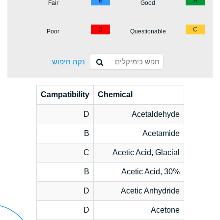
B
A
Fair
Good
D
C
Poor
Questionable
נקה חיפוש
Campatibility
Chemical
D
Acetaldehyde
B
Acetamide
C
Acetic Acid, Glacial
B
Acetic Acid, 30%
D
Acetic Anhydride
D
Acetone