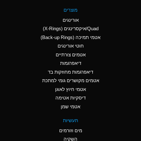
A
Aluminum Fluoride
מוצרים
(Aqueous)
אורינגים
A
Aluminum Nitrate
Quad/איקסרינגים (X-Rings)
(Aqueous)
אטמי תמיכה (Back-up Rings)
A
Aluminum Phosphate
חוטי אורינגים
(Aqueous)
אטמים צורתיים
A
Aluminum Sulfate
דיאפרגמות
(Aqueous)
דיאפרגמות מחוזקות בד
D
Ammonia Anhydrous
אטמים מקושרים גומי למתכת
אטמי חיוץ לאוגן
D
Ammonia Gas (cold)
דיסקיות אטימה
D
Ammonia Gas (hot)
אטמי שמן
A
Ammonium Carbonate
תעשיות
(Aqueous)
מים וזורמים
A
Ammonium Chloride
השקיה