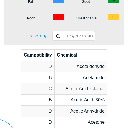
B
A
Fair
Good
D
C
Poor
Questionable
נקה חיפוש
Campatibility
Chemical
D
Acetaldehyde
B
Acetamide
C
Acetic Acid, Glacial
B
Acetic Acid, 30%
D
Acetic Anhydride
D
Acetone