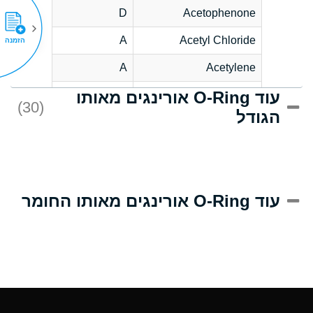
D
Acetophenone
A
Acetyl Chloride
הזמנה
A
Acetylene
עוד O-Ring אורינגים מאותו
C
Acrlylonitrile
(30)
הגודל
A
Adipic Acid
B
Alkazene
(Dibromoethylbenzene)
D
Alum-NH3-Cr-K
עוד O-Ring אורינגים מאותו החומר
(Aqueous)
D
Aluminum Acetate
(Aqueous)
A
Aluminum Chloride
(Aqueous)