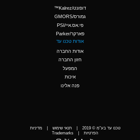
(Aqueous)
דופונט/Kalrez™
A
Ammonium Phosphate
גמורס/GMORS
(Aqueous)
פי.אס.איי/PSI
פארקר/Parker
*
Ammonium Sulfate
אודות טכנו עד
(Aqueous)
אודות החברה
D
Amyl Acetate (Banana
חזון החברה
Oil)
המפעל
D
Amyl Alcohol
איכות
*
Amyl Borate
פנה אלינו
D
Amyl
Chloronapthalene
D
Amyl Napthalene
טכנו עד בע"מ © 2019
|
תנאי שימוש
|
מדיניות
D
Aniline
הפרטיות
|
Trademarks