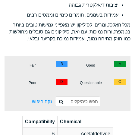
יציבות דיאלקטרית גבוהה
עמידות בשמנים, חומרים כימיים וממסים רבים
מכל האלסטומרים, לסיליקון יש מאפייני גמישות טובים ביותר
בטמפרטורות נמוכות. עם זאת, סיליקונים גם סובלים מחולשות
כמו חוזק מתיחה נמוך, ועמידות נמוכה בקריעה ובלאי.
B
A
Fair
Good
D
C
Poor
Questionable
נקה חיפוש
Campatibility
Chemical
B
Acetaldehyde