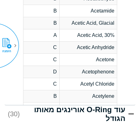
B
Acetamide
B
Acetic Acid, Glacial
A
Acetic Acid, 30%
C
Acetic Anhydride
הזמנה
C
Acetone
D
Acetophenone
C
Acetyl Chloride
B
Acetylene
עוד O-Ring אורינגים מאותו
D
Acrlylonitrile
(30)
הגודל
*
Adipic Acid
D
Alkazene
(Dibromoethylbenzene)