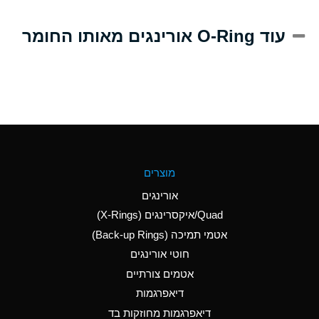
A
Alum-NH3-Cr-K
עוד O-Ring אורינגים מאותו החומר
(Aqueous)
D
Aluminum Acetate
(Aqueous)
B
Aluminum Chloride
(Aqueous)
B
Aluminum Fluoride
מוצרים
(Aqueous)
אורינגים
B
Aluminum Nitrate
Quad/איקסרינגים (X-Rings)
(Aqueous)
אטמי תמיכה (Back-up Rings)
A
Aluminum Phosphate
חוטי אורינגים
(Aqueous)
אטמים צורתיים
A
Aluminum Sulfate
דיאפרגמות
(Aqueous)
דיאפרגמות מחוזקות בד