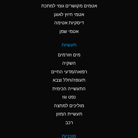
C
Ammonia Anhydrous
אטמים מקושרים גומי למתכת
אטמי חיוץ לאוגן
A
Ammonia Gas (cold)
דיסקיות אטימה
A
Ammonia Gas (hot)
אטמי שמן
*
Ammonium Carbonate
תעשיות
(Aqueous)
מים וזורמים
*
Ammonium Chloride
השקיה
(Aqueous)
רפואה/מדעי החיים
A
Ammonium Hydroxide
תעופה/חלל וצבא
(conc.)
התעשייה הכימית
נפט וגז
*
Ammonium Nitrate
(Aqueous)
מוליכים למחצה
תעשיית המזון
B
Ammonium Nitrite
רכב
(Aqueous)
*
Ammonium Persulfate
סוכניות