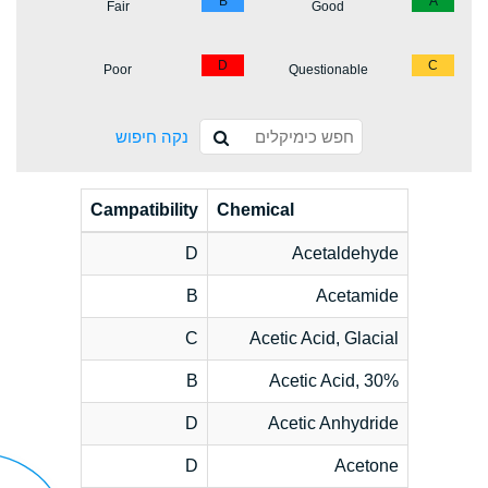
B
A
Fair
Good
D
C
Poor
Questionable
נקה חיפוש
Campatibility
Chemical
D
Acetaldehyde
B
Acetamide
C
Acetic Acid, Glacial
B
Acetic Acid, 30%
D
Acetic Anhydride
D
Acetone