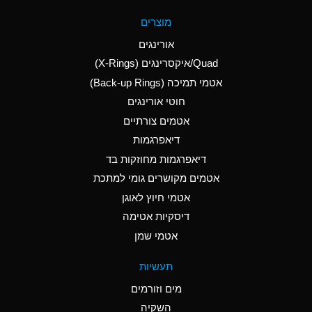
A
Aluminum Fluoride
מוצרים
(Aqueous)
אורינגים
A
Aluminum Nitrate
Quad/איקסרינגים (X-Rings)
(Aqueous)
אטמי תמיכה (Back-up Rings)
A
Aluminum Phosphate
חוטי אורינגים
(Aqueous)
אטמים צורתיים
A
Aluminum Sulfate
דיאפרגמות
(Aqueous)
דיאפרגמות מחוזקות בד
D
Ammonia Anhydrous
אטמים מקושרים גומי למתכת
אטמי חיוץ לאוגן
D
Ammonia Gas (cold)
דיסקיות אטימה
D
Ammonia Gas (hot)
אטמי שמן
A
Ammonium Carbonate
תעשיות
(Aqueous)
מים וזורמים
A
Ammonium Chloride
השקיה