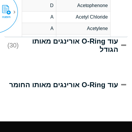
D
Acetophenone
A
Acetyl Chloride
הזמנה
A
Acetylene
עוד O-Ring אורינגים מאותו
C
Acrlylonitrile
(30)
הגודל
A
Adipic Acid
B
Alkazene
(Dibromoethylbenzene)
D
Alum-NH3-Cr-K
עוד O-Ring אורינגים מאותו החומר
(Aqueous)
D
Aluminum Acetate
(Aqueous)
A
Aluminum Chloride
(Aqueous)