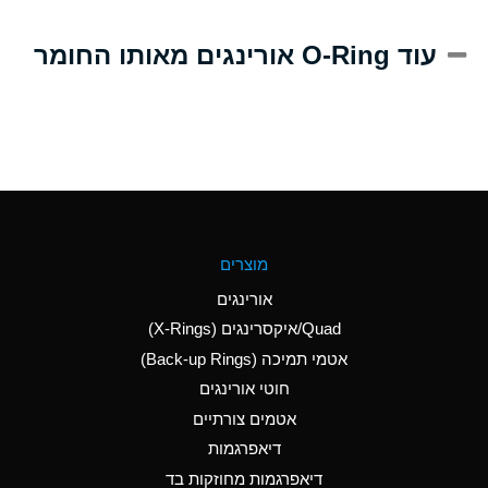
A
Alum-NH3-Cr-K
עוד O-Ring אורינגים מאותו החומר
(Aqueous)
D
Aluminum Acetate
(Aqueous)
B
Aluminum Chloride
(Aqueous)
B
Aluminum Fluoride
מוצרים
(Aqueous)
אורינגים
B
Aluminum Nitrate
Quad/איקסרינגים (X-Rings)
(Aqueous)
אטמי תמיכה (Back-up Rings)
A
Aluminum Phosphate
חוטי אורינגים
(Aqueous)
אטמים צורתיים
A
Aluminum Sulfate
דיאפרגמות
(Aqueous)
דיאפרגמות מחוזקות בד