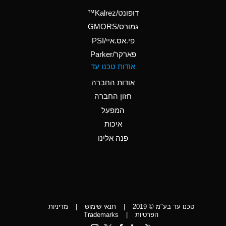
(Aqueous)
דופונט/Kalrez™
A
Ammonium Phosphate
גמורס/GMORS
(Aqueous)
פי.אס.איי/PSI
פארקר/Parker
*
Ammonium Sulfate
אודות טכנו עד
(Aqueous)
אודות החברה
D
Amyl Acetate (Banana
חזון החברה
Oil)
המפעל
D
Amyl Alcohol
איכות
*
Amyl Borate
פנה אלינו
D
Amyl
Chloronapthalene
D
Amyl Napthalene
טכנו עד בע"מ © 2019
|
תנאי שימוש
|
מדיניות
D
Aniline
הפרטיות
|
Trademarks