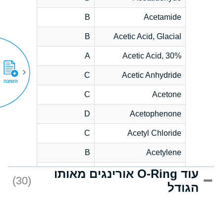
B
Acetamide
B
Acetic Acid, Glacial
A
Acetic Acid, 30%
C
Acetic Anhydride
הזמנה
C
Acetone
D
Acetophenone
C
Acetyl Chloride
B
Acetylene
עוד O-Ring אורינגים מאותו
D
Acrlylonitrile
(30)
הגודל
*
Adipic Acid
D
Alkazene
(Dibromoethylbenzene)