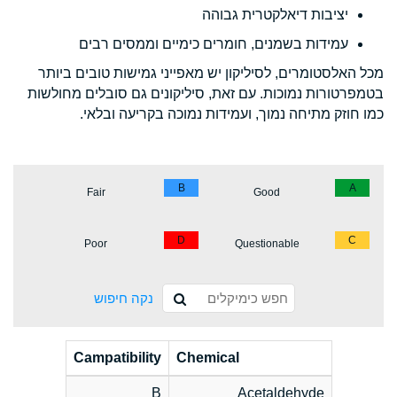
יציבות דיאלקטרית גבוהה
עמידות בשמנים, חומרים כימיים וממסים רבים
מכל האלסטומרים, לסיליקון יש מאפייני גמישות טובים ביותר
בטמפרטורות נמוכות. עם זאת, סיליקונים גם סובלים מחולשות
כמו חוזק מתיחה נמוך, ועמידות נמוכה בקריעה ובלאי.
B
A
Fair
Good
D
C
Poor
Questionable
נקה חיפוש
Campatibility
Chemical
B
Acetaldehyde