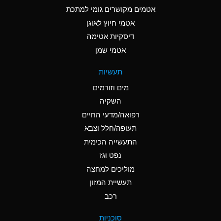
C
Ammonia Anhydrous
אטמים מקושרים גומי למתכת
אטמי חיוץ לאוגן
A
Ammonia Gas (cold)
דיסקיות אטימה
A
Ammonia Gas (hot)
אטמי שמן
*
Ammonium Carbonate
תעשיות
(Aqueous)
מים וזורמים
*
Ammonium Chloride
השקיה
(Aqueous)
רפואה/מדעי החיים
A
Ammonium Hydroxide
תעופה/חלל וצבא
(conc.)
התעשייה הכימית
נפט וגז
*
Ammonium Nitrate
(Aqueous)
מוליכים למחצה
תעשיית המזון
B
Ammonium Nitrite
רכב
(Aqueous)
*
Ammonium Persulfate
סוכניות