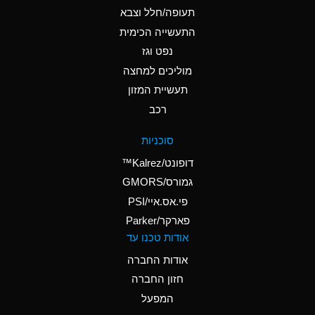
D
Ammonium Hydroxide
תעופה/חלל וצבא
(conc.)
התעשייה הכימית
נפט וגז
A
Ammonium Nitrate
(Aqueous)
מוליכים למחצה
תעשיית המזון
A
Ammonium Nitrite
רכב
(Aqueous)
D
Ammonium Persulfate
סוכניות
(Aqueous)
דופונט/Kalrez™
A
Ammonium Phosphate
גמורס/GMORS
(Aqueous)
פי.אס.איי/PSI
פארקר/Parker
A
Ammonium Sulfate
אודות טכנו עד
(Aqueous)
אודות החברה
D
Amyl Acetate (Banana
חזון החברה
Oil)
המפעל
B
Amyl Alcohol