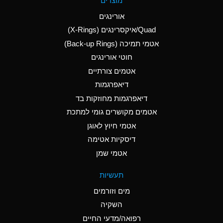
מוצרים
(Aqueous)
אורינגים
A
Aluminum Nitrate
Quad/איקסרינגים (X-Rings)
(Aqueous)
אטמי תמיכה (Back-up Rings)
A
Aluminum Phosphate
חוטי אורינגים
(Aqueous)
אטמים צורתיים
A
Aluminum Sulfate
דיאפרגמות
(Aqueous)
דיאפרגמות מחוזקות בד
B
Ammonia Anhydrous
אטמים מקושרים גומי למתכת
אטמי חיוץ לאוגן
A
Ammonia Gas (cold)
דיסקיות אטימה
D
Ammonia Gas (hot)
אטמי שמן
D
Ammonium Carbonate
תעשיות
(Aqueous)
מים וזורמים
A
Ammonium Chloride
השקיה
(Aqueous)
רפואה/מדעי החיים