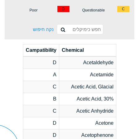
D
C
Poor
Questionable
נקה חיפוש
Campatibility
Chemical
D
Acetaldehyde
A
Acetamide
C
Acetic Acid, Glacial
B
Acetic Acid, 30%
C
Acetic Anhydride
D
Acetone
D
Acetophenone