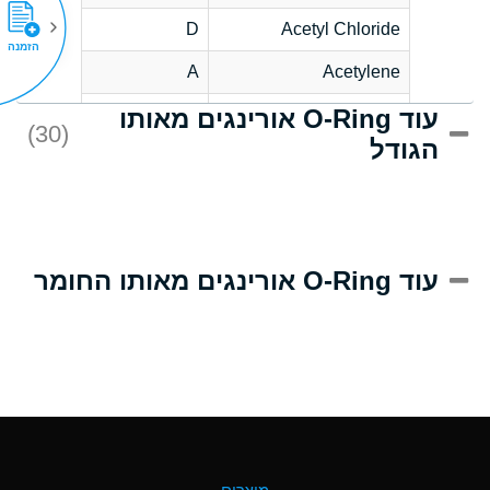
D
Acetyl Chloride
הזמנה
A
Acetylene
עוד O-Ring אורינגים מאותו
D
Acrlylonitrile
(30)
הגודל
A
Adipic Acid
D
Alkazene
(Dibromoethylbenzene)
A
Alum-NH3-Cr-K
עוד O-Ring אורינגים מאותו החומר
(Aqueous)
B
Aluminum Acetate
(Aqueous)
A
Aluminum Chloride
(Aqueous)
A
Aluminum Fluoride