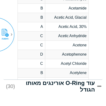
B
Acetamide
B
Acetic Acid, Glacial
A
Acetic Acid, 30%
C
Acetic Anhydride
הזמנה
C
Acetone
D
Acetophenone
C
Acetyl Chloride
B
Acetylene
עוד O-Ring אורינגים מאותו
D
Acrlylonitrile
(30)
הגודל
*
Adipic Acid
D
Alkazene
(Dibromoethylbenzene)