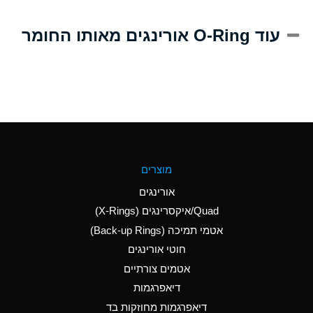
A
Alum-NH3-Cr-K
עוד O-Ring אורינגים מאותו החומר
(Aqueous)
D
Aluminum Acetate
(Aqueous)
B
Aluminum Chloride
(Aqueous)
B
Aluminum Fluoride
מוצרים
(Aqueous)
אורינגים
B
Aluminum Nitrate
Quad/איקסרינגים (X-Rings)
(Aqueous)
אטמי תמיכה (Back-up Rings)
A
Aluminum Phosphate
חוטי אורינגים
(Aqueous)
אטמים צורתיים
A
Aluminum Sulfate
דיאפרגמות
(Aqueous)
דיאפרגמות מחוזקות בד