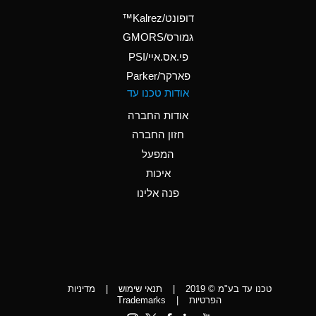
(Aqueous)
דופונט/Kalrez™
A
Ammonium Phosphate
גמורס/GMORS
(Aqueous)
פי.אס.איי/PSI
פארקר/Parker
*
Ammonium Sulfate
אודות טכנו עד
(Aqueous)
אודות החברה
D
Amyl Acetate (Banana
חזון החברה
Oil)
המפעל
D
Amyl Alcohol
איכות
*
Amyl Borate
פנה אלינו
D
Amyl
Chloronapthalene
D
Amyl Napthalene
טכנו עד בע"מ © 2019
|
תנאי שימוש
|
מדיניות
D
Aniline
הפרטיות
|
Trademarks