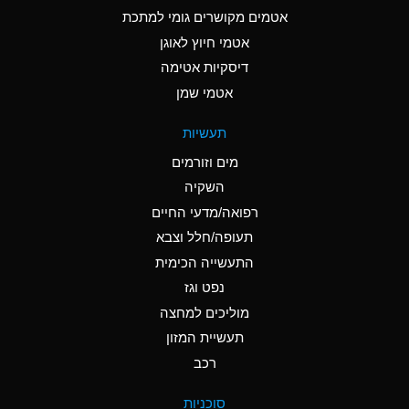
C
Ammonia Anhydrous
אטמים מקושרים גומי למתכת
אטמי חיוץ לאוגן
A
Ammonia Gas (cold)
דיסקיות אטימה
A
Ammonia Gas (hot)
אטמי שמן
*
Ammonium Carbonate
תעשיות
(Aqueous)
מים וזורמים
*
Ammonium Chloride
השקיה
(Aqueous)
רפואה/מדעי החיים
A
Ammonium Hydroxide
תעופה/חלל וצבא
(conc.)
התעשייה הכימית
נפט וגז
*
Ammonium Nitrate
(Aqueous)
מוליכים למחצה
תעשיית המזון
B
Ammonium Nitrite
רכב
(Aqueous)
*
Ammonium Persulfate
סוכניות