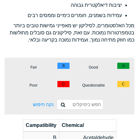
יציבות דיאלקטרית גבוהה
עמידות בשמנים, חומרים כימיים וממסים רבים
מכל האלסטומרים, לסיליקון יש מאפייני גמישות טובים ביותר
בטמפרטורות נמוכות. עם זאת, סיליקונים גם סובלים מחולשות
כמו חוזק מתיחה נמוך, ועמידות נמוכה בקריעה ובלאי.
B
A
Fair
Good
D
C
Poor
Questionable
נקה חיפוש
Campatibility
Chemical
B
Acetaldehyde