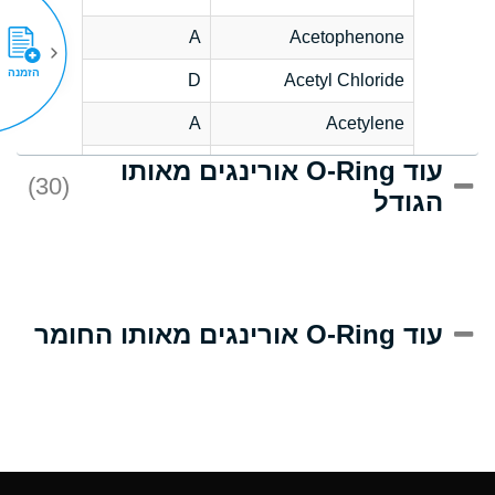
A
Acetophenone
הזמנה
D
Acetyl Chloride
A
Acetylene
עוד O-Ring אורינגים מאותו
D
Acrlylonitrile
(30)
הגודל
A
Adipic Acid
D
Alkazene
(Dibromoethylbenzene)
A
Alum-NH3-Cr-K
עוד O-Ring אורינגים מאותו החומר
(Aqueous)
A
Aluminum Acetate
(Aqueous)
A
Aluminum Chloride
(Aqueous)