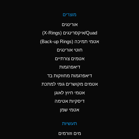
A
Aluminum Fluoride
מוצרים
(Aqueous)
אורינגים
A
Aluminum Nitrate
Quad/איקסרינגים (X-Rings)
(Aqueous)
אטמי תמיכה (Back-up Rings)
A
Aluminum Phosphate
חוטי אורינגים
(Aqueous)
אטמים צורתיים
A
Aluminum Sulfate
דיאפרגמות
(Aqueous)
דיאפרגמות מחוזקות בד
A
Ammonia Anhydrous
אטמים מקושרים גומי למתכת
אטמי חיוץ לאוגן
A
Ammonia Gas (cold)
דיסקיות אטימה
B
Ammonia Gas (hot)
אטמי שמן
*
Ammonium Carbonate
תעשיות
(Aqueous)
מים וזורמים
A
Ammonium Chloride