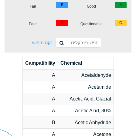
B
A
Fair
Good
D
C
Poor
Questionable
נקה חיפוש
Campatibility
Chemical
A
Acetaldehyde
A
Acetamide
A
Acetic Acid, Glacial
A
Acetic Acid, 30%
B
Acetic Anhydride
A
Acetone