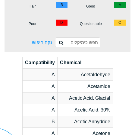
B
A
Fair
Good
D
C
Poor
Questionable
נקה חיפוש
Campatibility
Chemical
A
Acetaldehyde
A
Acetamide
A
Acetic Acid, Glacial
A
Acetic Acid, 30%
B
Acetic Anhydride
A
Acetone