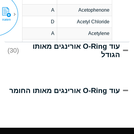
A
Acetophenone
הזמנה
D
Acetyl Chloride
A
Acetylene
עוד O-Ring אורינגים מאותו
D
Acrlylonitrile
(30)
הגודל
A
Adipic Acid
D
Alkazene
(Dibromoethylbenzene)
A
Alum-NH3-Cr-K
עוד O-Ring אורינגים מאותו החומר
(Aqueous)
A
Aluminum Acetate
(Aqueous)
A
Aluminum Chloride
(Aqueous)