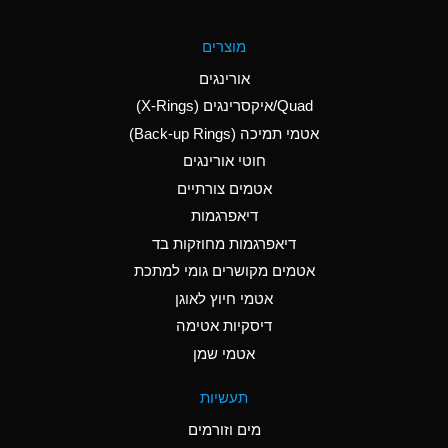
A
Aluminum Fluoride
מוצרים
(Aqueous)
אורינגים
A
Aluminum Nitrate
Quad/איקסרינגים (X-Rings)
(Aqueous)
אטמי תמיכה (Back-up Rings)
A
Aluminum Phosphate
חוטי אורינגים
(Aqueous)
אטמים צורתיים
A
Aluminum Sulfate
דיאפרגמות
(Aqueous)
דיאפרגמות מחוזקות בד
A
Ammonia Anhydrous
אטמים מקושרים גומי למתכת
אטמי חיוץ לאוגן
A
Ammonia Gas (cold)
דיסקיות אטימה
B
Ammonia Gas (hot)
אטמי שמן
*
Ammonium Carbonate
תעשיות
(Aqueous)
מים וזורמים
A
Ammonium Chloride