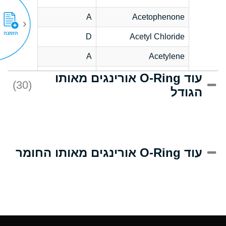
A
Acetophenone
הזמנה
D
Acetyl Chloride
A
Acetylene
עוד O-Ring אורינגים מאותו
D
Acrlylonitrile
(30)
הגודל
A
Adipic Acid
D
Alkazene
(Dibromoethylbenzene)
A
Alum-NH3-Cr-K
עוד O-Ring אורינגים מאותו החומר
(Aqueous)
A
Aluminum Acetate
(Aqueous)
A
Aluminum Chloride
(Aqueous)