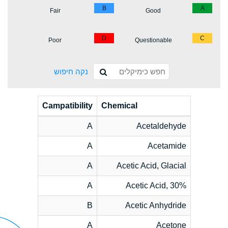
B
A
Fair
Good
D
C
Poor
Questionable
נקה חיפוש
Campatibility
Chemical
A
Acetaldehyde
A
Acetamide
A
Acetic Acid, Glacial
A
Acetic Acid, 30%
B
Acetic Anhydride
A
Acetone