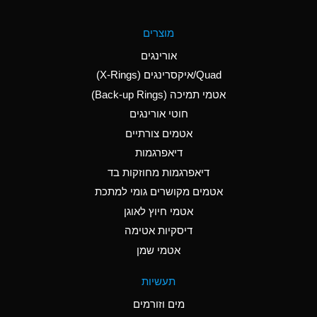
A
Aluminum Fluoride
מוצרים
(Aqueous)
אורינגים
A
Aluminum Nitrate
Quad/איקסרינגים (X-Rings)
(Aqueous)
אטמי תמיכה (Back-up Rings)
A
Aluminum Phosphate
חוטי אורינגים
(Aqueous)
אטמים צורתיים
A
Aluminum Sulfate
דיאפרגמות
(Aqueous)
דיאפרגמות מחוזקות בד
A
Ammonia Anhydrous
אטמים מקושרים גומי למתכת
אטמי חיוץ לאוגן
A
Ammonia Gas (cold)
דיסקיות אטימה
B
Ammonia Gas (hot)
אטמי שמן
*
Ammonium Carbonate
תעשיות
(Aqueous)
מים וזורמים
A
Ammonium Chloride