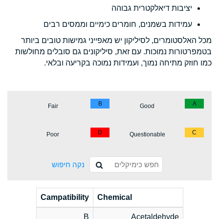
יציבות דיאלקטרית גבוהה
עמידות בשמנים, חומרים כימיים וממסים רבים
מכל האלסטומרים, לסיליקון יש מאפייני גמישות טובים ביותר
בטמפרטורות נמוכות. עם זאת, סיליקונים גם סובלים מחולשות
כמו חוזק מתיחה נמוך, ועמידות נמוכה בקריעה ובלאי.
B
A
Fair
Good
D
C
Poor
Questionable
נקה חיפוש
Campatibility
Chemical
B
Acetaldehyde