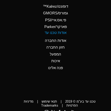
(Aqueous)
דופונט/Kalrez™
A
Ammonium Phosphate
גמורס/GMORS
(Aqueous)
פי.אס.איי/PSI
פארקר/Parker
*
Ammonium Sulfate
אודות טכנו עד
(Aqueous)
אודות החברה
D
Amyl Acetate (Banana
חזון החברה
Oil)
המפעל
D
Amyl Alcohol
איכות
*
Amyl Borate
פנה אלינו
D
Amyl
Chloronapthalene
D
Amyl Napthalene
טכנו עד בע"מ © 2019
|
תנאי שימוש
|
מדיניות
D
Aniline
הפרטיות
|
Trademarks