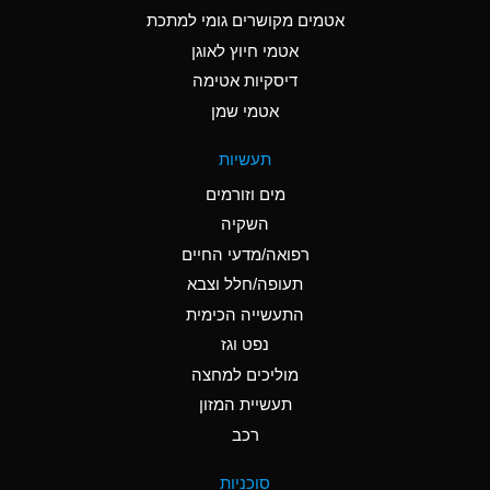
C
Ammonia Anhydrous
אטמים מקושרים גומי למתכת
אטמי חיוץ לאוגן
A
Ammonia Gas (cold)
דיסקיות אטימה
A
Ammonia Gas (hot)
אטמי שמן
*
Ammonium Carbonate
תעשיות
(Aqueous)
מים וזורמים
*
Ammonium Chloride
השקיה
(Aqueous)
רפואה/מדעי החיים
A
Ammonium Hydroxide
תעופה/חלל וצבא
(conc.)
התעשייה הכימית
נפט וגז
*
Ammonium Nitrate
(Aqueous)
מוליכים למחצה
תעשיית המזון
B
Ammonium Nitrite
רכב
(Aqueous)
*
Ammonium Persulfate
סוכניות