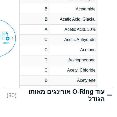
B
Acetamide
B
Acetic Acid, Glacial
A
Acetic Acid, 30%
C
Acetic Anhydride
הזמנה
C
Acetone
D
Acetophenone
C
Acetyl Chloride
B
Acetylene
עוד O-Ring אורינגים מאותו
D
Acrlylonitrile
(30)
הגודל
*
Adipic Acid
D
Alkazene
(Dibromoethylbenzene)