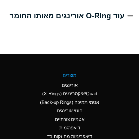
A
Alum-NH3-Cr-K
עוד O-Ring אורינגים מאותו החומר
(Aqueous)
D
Aluminum Acetate
(Aqueous)
B
Aluminum Chloride
(Aqueous)
B
Aluminum Fluoride
מוצרים
(Aqueous)
אורינגים
B
Aluminum Nitrate
Quad/איקסרינגים (X-Rings)
(Aqueous)
אטמי תמיכה (Back-up Rings)
A
Aluminum Phosphate
חוטי אורינגים
(Aqueous)
אטמים צורתיים
A
Aluminum Sulfate
דיאפרגמות
(Aqueous)
דיאפרגמות מחוזקות בד