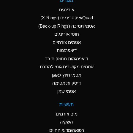
מוצרים
(Aqueous)
אורינגים
A
Aluminum Nitrate
Quad/איקסרינגים (X-Rings)
(Aqueous)
אטמי תמיכה (Back-up Rings)
A
Aluminum Phosphate
חוטי אורינגים
(Aqueous)
אטמים צורתיים
A
Aluminum Sulfate
דיאפרגמות
(Aqueous)
דיאפרגמות מחוזקות בד
D
Ammonia Anhydrous
אטמים מקושרים גומי למתכת
אטמי חיוץ לאוגן
D
Ammonia Gas (cold)
דיסקיות אטימה
D
Ammonia Gas (hot)
אטמי שמן
A
Ammonium Carbonate
תעשיות
(Aqueous)
מים וזורמים
A
Ammonium Chloride
השקיה
(Aqueous)
רפואה/מדעי החיים