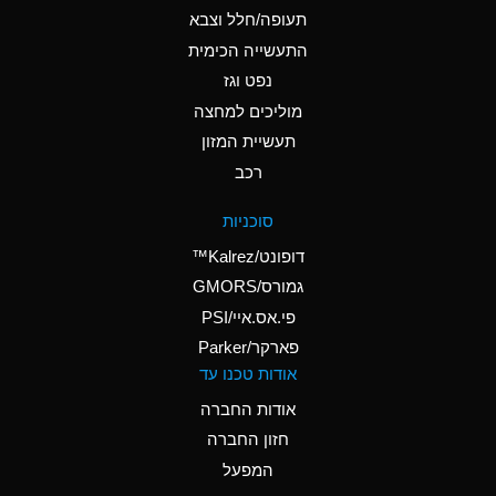
B
Ammonium Hydroxide
תעופה/חלל וצבא
(conc.)
התעשייה הכימית
נפט וגז
A
Ammonium Nitrate
(Aqueous)
מוליכים למחצה
תעשיית המזון
A
Ammonium Nitrite
רכב
(Aqueous)
A
Ammonium Persulfate
סוכניות
(Aqueous)
דופונט/Kalrez™
A
Ammonium Phosphate
גמורס/GMORS
(Aqueous)
פי.אס.איי/PSI
פארקר/Parker
B
Ammonium Sulfate
אודות טכנו עד
(Aqueous)
אודות החברה
D
Amyl Acetate (Banana
חזון החברה
Oil)
המפעל
B
Amyl Alcohol