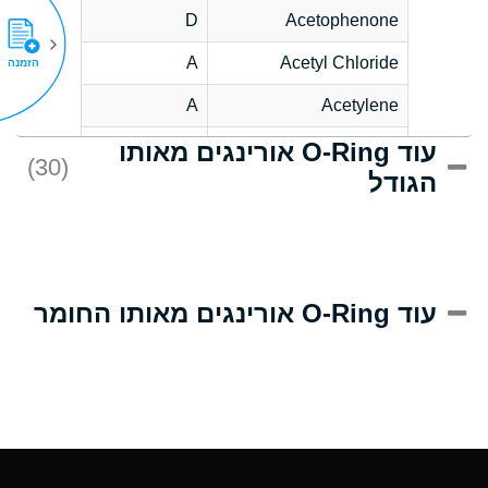
D
Acetophenone
A
Acetyl Chloride
הזמנה
A
Acetylene
עוד O-Ring אורינגים מאותו
C
Acrlylonitrile
(30)
הגודל
A
Adipic Acid
B
Alkazene
(Dibromoethylbenzene)
D
Alum-NH3-Cr-K
עוד O-Ring אורינגים מאותו החומר
(Aqueous)
D
Aluminum Acetate
(Aqueous)
A
Aluminum Chloride
(Aqueous)