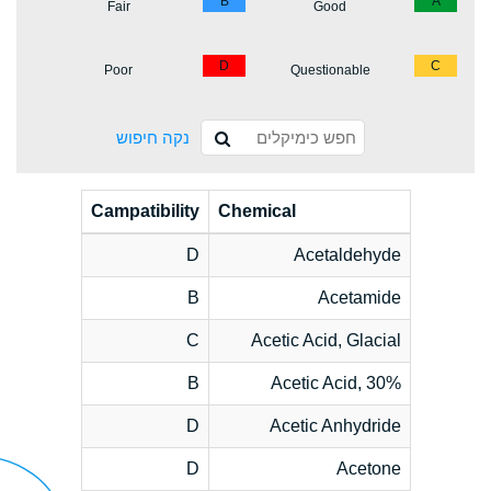
B
A
Fair
Good
D
C
Poor
Questionable
נקה חיפוש
Campatibility
Chemical
D
Acetaldehyde
B
Acetamide
C
Acetic Acid, Glacial
B
Acetic Acid, 30%
D
Acetic Anhydride
D
Acetone