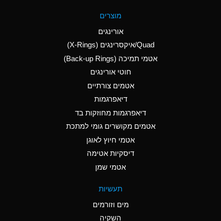
A
Aluminum Fluoride
מוצרים
(Aqueous)
אורינגים
A
Aluminum Nitrate
Quad/איקסרינגים (X-Rings)
(Aqueous)
אטמי תמיכה (Back-up Rings)
A
Aluminum Phosphate
חוטי אורינגים
(Aqueous)
אטמים צורתיים
A
Aluminum Sulfate
דיאפרגמות
(Aqueous)
דיאפרגמות מחוזקות בד
D
Ammonia Anhydrous
אטמים מקושרים גומי למתכת
אטמי חיוץ לאוגן
D
Ammonia Gas (cold)
דיסקיות אטימה
D
Ammonia Gas (hot)
אטמי שמן
A
Ammonium Carbonate
תעשיות
(Aqueous)
מים וזורמים
A
Ammonium Chloride
השקיה