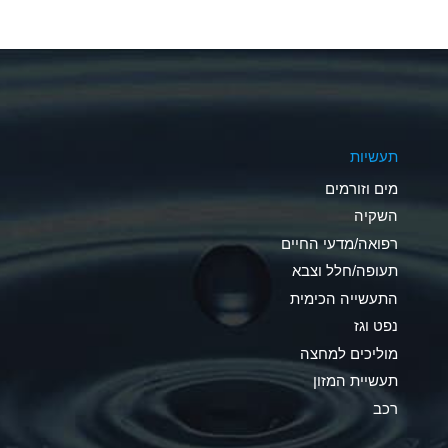
A
A
A
תעשיות
B
מים וזורמים
A
השקיה
רפואה/מדעי החיים
D
תעופה/חלל וצבא
D
התעשייה הכימית
נפט וגז
A
מוליכים למחצה
D
תעשיית המזון
רכב
A