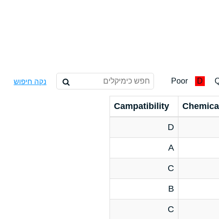
Poor
D
Q
נקה חיפוש
Campatibility
Chemica
D
A
C
B
C