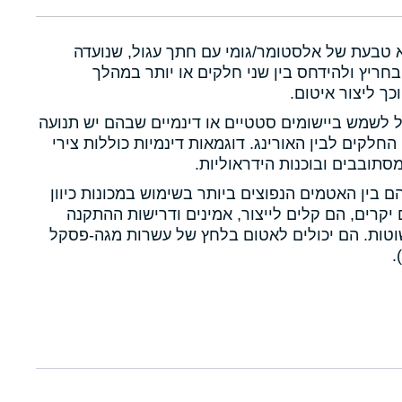
א טבעת של אלסטומר/גומי עם חתך עגול, שנועדה
חריץ ולהידחס בין שני חלקים או יותר במהלך
כך ליצור איטום.
ול לשמש ביישומים סטטיים או דינמיים שבהם יש תנועה
 החלקים לבין האורינג. דוגמאות דינמיות כוללות צירי
תובבים ובוכנות הידראוליות.
הם בין האטמים הנפוצים ביותר בשימוש במכונות כיוון
יקרים, הם קלים לייצור, אמינים ודרישות ההתקנה
טות. הם יכולים לאטום בלחץ של עשרות מגה-פסקל