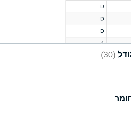
D
D
D
A
(30)
D
A
D
A
B
A
A