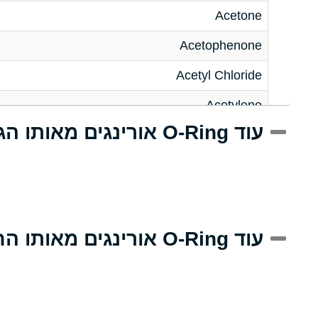
Acetone
Acetophenone
Acetyl Chloride
Acetylene
עוד O-Ring אורינגים מאותו הגודל
Acrlylonitrile
Adipic Acid
Alkazene (Dibromoethylbenzene)
Alum-NH3-Cr-K (Aqueous)
עוד O-Ring אורינגים מאותו החומר
Aluminum Acetate (Aqueous)
Aluminum Chloride (Aqueous)
Aluminum Fluoride (Aqueous)