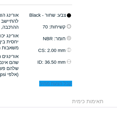
צבע
: שחור - Black
אורינג הו
להתיישב ב
קשיחות
: 70
ההרכבה, ו
אורינג יכ
חומר
: NBR
יחסית בין
משאבות מס
: 2.00 mm
CS
אורינגים 
: 36.50 mm
ID
שהם אינם 
שלהם פשו
(אלפי psi).
קבל הצעת מחיר
תאימות כימית