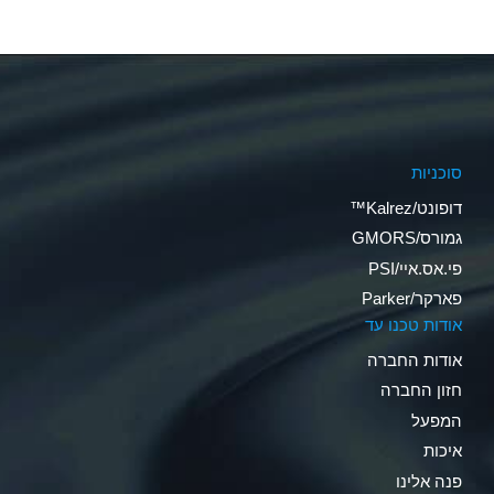
סוכניות
דופונט/Kalrez™
גמורס/GMORS
פי.אס.איי/PSI
פארקר/Parker
אודות טכנו עד
אודות החברה
חזון החברה
המפעל
איכות
פנה אלינו