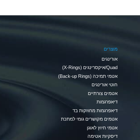
Aluminum Nitrate (Aqueous)
Aluminum Phosphate (Aqueous)
Aluminum Sulfate (Aqueous)
מוצרים
Ammonia Anhydrous
אורינגים
Ammonia Gas (cold)
Quad/איקסרינגים (X-Rings)
אטמי תמיכה (Back-up Rings)
Ammonia Gas (hot)
חוטי אורינגים
Ammonium Carbonate (Aqueous)
אטמים צורתיים
דיאפרגמות
Ammonium Chloride (Aqueous)
דיאפרגמות מחוזקות בד
Ammonium Hydroxide (conc.)
אטמים מקושרים גומי למתכת
אטמי חיוץ לאוגן
Ammonium Nitrate (Aqueous)
דיסקיות אטימה