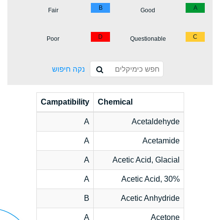
B
A
Fair
Good
D
C
Poor
Questionable
נקה חיפוש
Campatibility
Chemical
A
Acetaldehyde
A
Acetamide
A
Acetic Acid, Glacial
A
Acetic Acid, 30%
B
Acetic Anhydride
A
Acetone