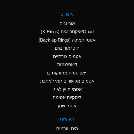
A
Aluminum Fluoride
מוצרים
(Aqueous)
אורינגים
A
Aluminum Nitrate
Quad/איקסרינגים (X-Rings)
(Aqueous)
אטמי תמיכה (Back-up Rings)
A
Aluminum Phosphate
חוטי אורינגים
(Aqueous)
אטמים צורתיים
A
Aluminum Sulfate
דיאפרגמות
(Aqueous)
דיאפרגמות מחוזקות בד
A
Ammonia Anhydrous
אטמים מקושרים גומי למתכת
אטמי חיוץ לאוגן
A
Ammonia Gas (cold)
דיסקיות אטימה
B
Ammonia Gas (hot)
אטמי שמן
*
Ammonium Carbonate
תעשיות
(Aqueous)
מים וזורמים
A
Ammonium Chloride