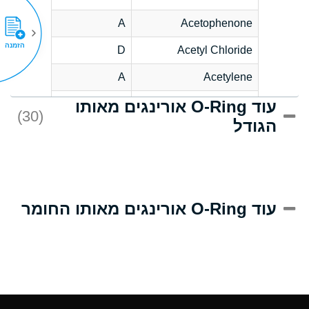
A
Acetophenone
הזמנה
D
Acetyl Chloride
A
Acetylene
עוד O-Ring אורינגים מאותו
D
Acrlylonitrile
(30)
הגודל
A
Adipic Acid
D
Alkazene
(Dibromoethylbenzene)
A
Alum-NH3-Cr-K
עוד O-Ring אורינגים מאותו החומר
(Aqueous)
A
Aluminum Acetate
(Aqueous)
A
Aluminum Chloride
(Aqueous)