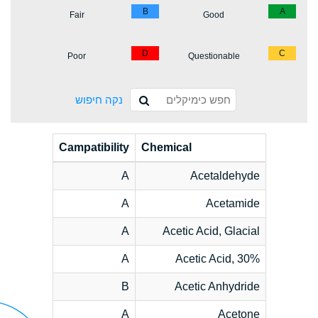
B
A
Fair
Good
D
C
Poor
Questionable
נקה חיפוש
Campatibility
Chemical
A
Acetaldehyde
A
Acetamide
A
Acetic Acid, Glacial
A
Acetic Acid, 30%
B
Acetic Anhydride
A
Acetone