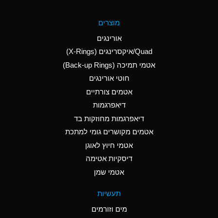
A
Aluminum Fluoride
מוצרים
(Aqueous)
אורינגים
A
Aluminum Nitrate
Quad/איקסרינגים (X-Rings)
(Aqueous)
אטמי תמיכה (Back-up Rings)
A
Aluminum Phosphate
חוטי אורינגים
(Aqueous)
אטמים צורתיים
A
Aluminum Sulfate
דיאפרגמות
(Aqueous)
דיאפרגמות מחוזקות בד
A
Ammonia Anhydrous
אטמים מקושרים גומי למתכת
אטמי חיוץ לאוגן
A
Ammonia Gas (cold)
דיסקיות אטימה
B
Ammonia Gas (hot)
אטמי שמן
*
Ammonium Carbonate
תעשיות
(Aqueous)
מים וזורמים
A
Ammonium Chloride