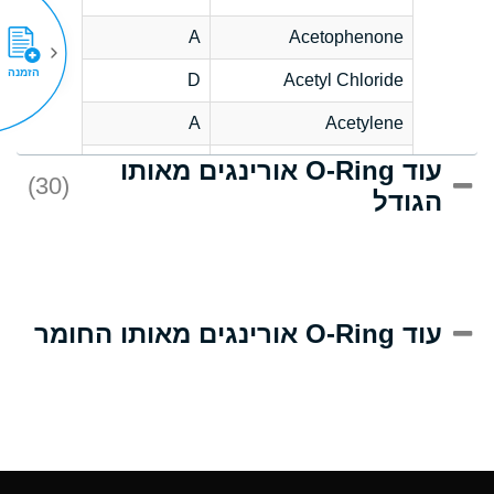
A
Acetophenone
הזמנה
D
Acetyl Chloride
A
Acetylene
עוד O-Ring אורינגים מאותו
D
Acrlylonitrile
(30)
הגודל
A
Adipic Acid
D
Alkazene
(Dibromoethylbenzene)
A
Alum-NH3-Cr-K
עוד O-Ring אורינגים מאותו החומר
(Aqueous)
A
Aluminum Acetate
(Aqueous)
A
Aluminum Chloride
(Aqueous)